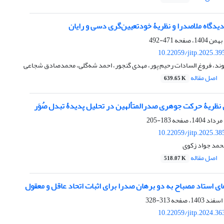
دگاه ملاصدرا و نظریۀ خودتعیین‌گری دسی و رایان‏
471-492
10.22059/jitp.2025.3
، فروغ السادات رحیم پور، مهدی گنجور، احمد شه‌گلی، محمدصادق شجاعی
اصل مقاله
639.65 K
نظریۀ حرکت جوهری صدرالمتألهین در تحلیل پدیدۀ تبدل صُوَر‏
183-205
10.22059/jitp.2025.3
حمد جواد زکوی
اصل مقاله
518.07 K
ای استاد مصباح به دو برهان صدرا برای اثبات اتحاد عاقل و معقول‏
313-328
10.22059/jitp.2024.3