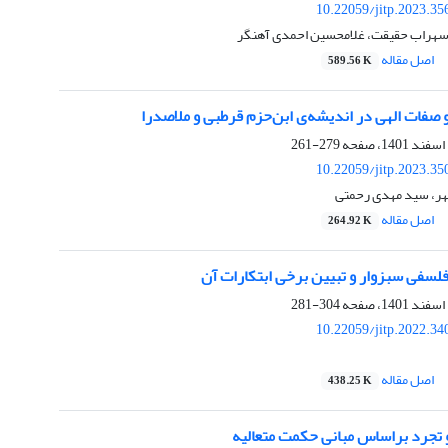
10.22059/jitp.2023.3
سهراب حقیقت، غلامحسین احمدی آهنگر
اصل مقاله
589.56 K
 صفات الهی در اندیشه‌ی ابن‌حزم قرطبی و ملاصدرا
279-261
10.22059/jitp.2023.3
ر، سید مهدی رحمتی
اصل مقاله
264.92 K
لسفی سبزوار و تبیین برخی ابتکارات آن
304-281
10.22059/jitp.2022.3
اصل مقاله
438.25 K
تجرد براساس مبانی حکمت متعالیه