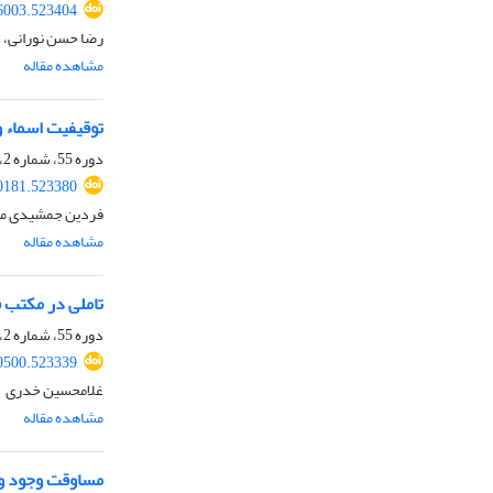
56003.523404
رضا حسن نورانی، 
مشاهده مقاله
توقیفیت اسماء و
دوره 55، شماره 2، اسفند 1401، صفحه
50181.523380
فردین جمشیدی مه
مشاهده مقاله
تاملی در مکتب ف
دوره 55، شماره 2، اسفند 1401، صفحه
40500.523339
غلامحسین خدری
مشاهده مقاله
مساوقت وجود و 