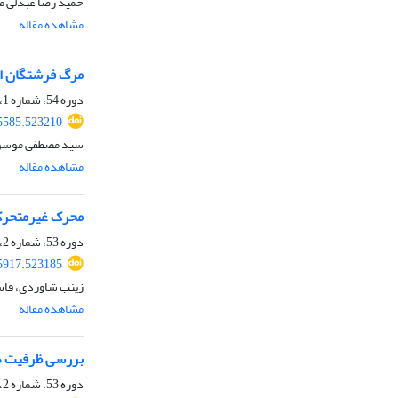
حمید رضا عبدلی مه
مشاهده مقاله
مرگ فرشتگان از
دوره 54، شماره 1، شهریور 1400، صفحه
05585.523210
سید مصطفی موسو
مشاهده مقاله
محرک غیرمتحرک 
دوره 53، شماره 2، بهمن 1399، صفحه
95917.523185
زینب شاوردی، قاس
مشاهده مقاله
بررسی ظرفیت ها
دوره 53، شماره 2، بهمن 1399، صفحه