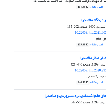
رجردی، فروغ السادات رحیم پور، امیر احسان کرباسی زاده
اصل مقاله
218.33 K
 دیدگاه ملاصدرا
202-185
10.22059/jitp.2021.3
ی اعظم
اصل مقاله
235.89 K
از منظر ملاصدرا
440-421
10.22059/jitp.2020.2
م علی کوچنانی
اصل مقاله
244.58 K
ی علم اشتدادی نزد سهروردی و ملاصدرا
563-547