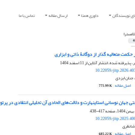
ای نویسندگان
داوری همتا
ارسال مقاله
تماس با ما
لاصدرا
4
کمت متعالیه‏ گذار از دوگانۀ ذاتی و ابزاری
ر، پذیرفته شده، انتشار آنلاین از
11 اسفند 1404
10.22059/jitp.2026.4
 جنان ایزدی
اصل مقاله
775.99 K
ی جهان نوسانی استاینهارت و دلالت‌های الحادی آن‏ تحلیلی انتقادی در پرتو
417-438
10.22059/jitp.2025.4
 شانظری
اصل مقاله
685.22 K