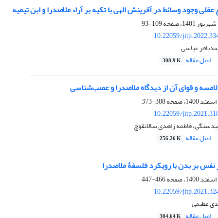
عقلی وجود وسائط در آفرینش الهی با تکیه بر آراء ملاصدرا و ابن ‌تیمیه
109-93
10.22059/jitp.2022.3
مدباقر عباسی
اصل مقاله
308.9 K
لامسه و قوای آن از دیدگاه ملاصدرا و عصب‌شناسی
388-373
10.22059/jitp.2021.3
دسنگی، فاطمه زاهدی سالانقوچ
اصل مقاله
256.26 K
ر نفس بر بدن با رویکرد فلسفۀ ملاصدرا
466-447
10.22059/jitp.2021.3
دی عظیمی
اصل مقاله
304.64 K