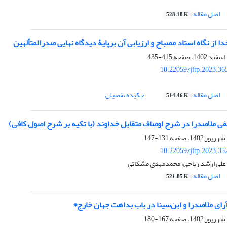
اصل مقاله
528.18 K
ا از نگاه استاد مصباح و ارزیابی آن برپایۀ دیدگاه نهایی صدرالمتألهین
415-435
10.22059/jitp.2023.3
اصل مقاله
چکیده تفصیلی
514.46 K
ی ملاصدرا در شرح اوصاف متقابل خداوند (با تکیه ‌بر شرح اصول کافی)
131-147
10.22059/jitp.2023.3
 علی ارشد ریاحی، محمدمهدی مشکاتی
اصل مقاله
521.85 K
ای ملاصدرا و ابن‌‌سینا در باب بداهت جهان خارج٭
167-180