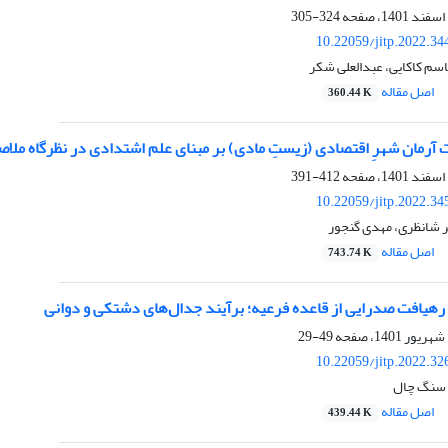
324-305
10.22059/jitp.2022.3
اسم کاکایی، عبدالعلی شکر
اصل مقاله
360.44 K
 آرمان شهرِ اقتصادی (زیستِ مادی) بر مبنای علم اشتدادی در نظرگاه ملاص
412-391
10.22059/jitp.2022.3
ر شانظری، مهدی گنجور
اصل مقاله
743.74 K
 رهیافت صدرایی از قاعده فرعیه؛ برآیند جدال‌های دشتکی و دوانی
49-29
10.22059/jitp.2022.3
 سنگ چال
اصل مقاله
439.44 K