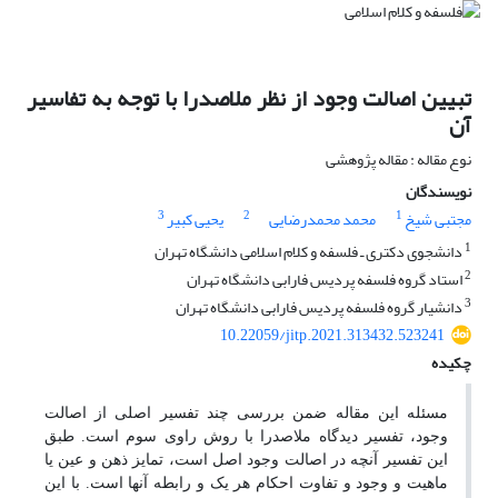
تبیین اصالت وجود از نظر ملاصدرا با توجه به تفاسیر
آن
نوع مقاله : مقاله پژوهشی
نویسندگان
3
2
1
مجتبی شیخ
محمد محمدرضایی
یحیی کبیر
1
دانشجوی دکتری ـ فلسفه و کلام اسلامی دانشگاه تهران
2
استاد گروه فلسفه پردیس فارابی دانشگاه تهران
3
دانشیار گروه فلسفه پردیس فارابی دانشگاه تهران
10.22059/jitp.2021.313432.523241
چکیده
مسئله این مقاله ضمن بررسی چند تفسیر اصلی از اصالت
وجود، تفسیر دیدگاه ملاصدرا با روش راوی سوم است. طبق
این تفسیر آنچه در اصالت وجود اصل است، تمایز ذهن و عین یا
ماهیت و وجود و تفاوت احکام هر یک و رابطه آن­ها است. با این