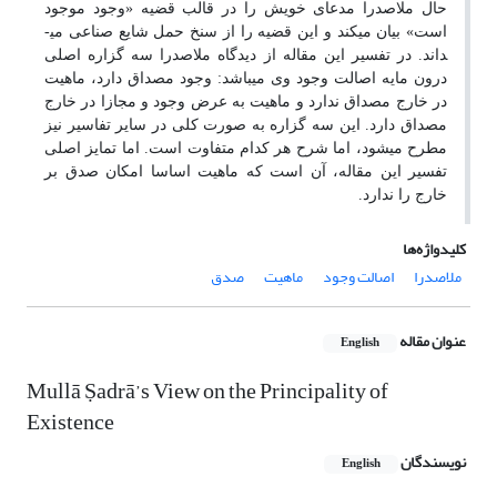
حال ملاصدرا مدعای خویش را در قالب قضیه «وجود موجود
است» بیان می­کند و این قضیه را از سنخ حمل شایع صناعی می­
داند. در تفسیر این مقاله از دیدگاه ملاصدرا سه گزاره اصلی
درون مایه اصالت وجود وی می­باشد: وجود مصداق دارد، ماهیت
در خارج مصداق ندارد و ماهیت به عرض وجود و مجازا در خارج
مصداق دارد. این سه گزاره به صورت کلی در سایر تفاسیر نیز
مطرح می­شود، اما شرح هر کدام متفاوت است. اما تمایز اصلی
تفسیر این مقاله، آن است که ماهیت اساسا امکان صدق بر
خارج را ندارد.
کلیدواژه‌ها
ملاصدرا
اصالت وجود
ماهیت
صدق
عنوان مقاله
English
Mullā Ṣadrā’s View on the Principality of
Existence
نویسندگان
English