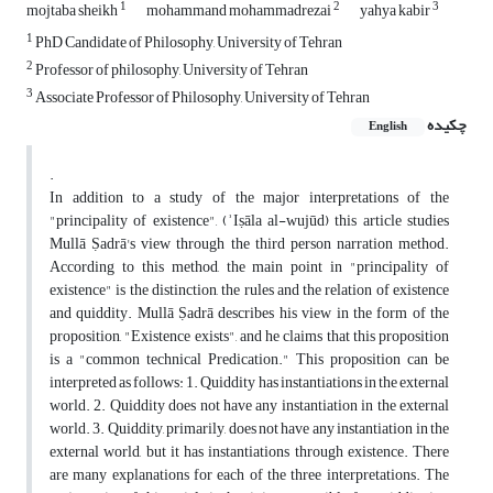
1
2
3
mojtaba sheikh
mohammand mohammadrezai
yahya kabir
1
PhD Candidate of Philosophy, University of Tehran
2
Professor of philosophy, University of Tehran
3
Associate Professor of Philosophy, University of Tehran
چکیده
English
.
In addition to a study of the major interpretations of the
"principality of existence", (ʾIṣāla al-wujūd) this article studies
Mullā Ṣadrā's view through the third person narration method.
According to this method, the main point in "principality of
existence" is the distinction, the rules and the relation of existence
and quiddity. Mullā Ṣadrā describes his view in the form of the
proposition, "Existence exists", and he claims that this proposition
is a "common technical Predication." This proposition can be
interpreted as follows: 1. Quiddity has instantiations in the external
world. 2. Quiddity does not have any instantiation in the external
world. 3. Quiddity, primarily, does not have any instantiation in the
external world, but it has instantiations through existence. There
are many explanations for each of the three interpretations. The