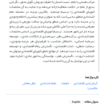
مراتب هستی با علم، نسبت انسان با حقیقت و روش تأویل محور، نگرشی
بدیع از علم در حکمت متعالیه ارائه می‌دهد و با عنایت به آن مختصات
اتوپیای اقتصادی را ترسیم می­نماید. بالاترین مرتبه در سلسله علم
اشتدادی متعلق به نبی است که به عنوان زعیم، بیشترین احاطه وجودی
را بر مدینه دارد و بر اساس منطق وحیانی و عدالت توزیعی با زیربنای
معرفتی مدینه را به حدّ اعلی تکاملی می‌رساند و پس از نبی، مقربان به او
عهده­ دار این امور هستند. ترسیم اتوپیای اقتصادی بر اساس مختصات
علم اشتدادی، برآیندهایی نظیر «بهره‌مندی از امکانات مادی»، «توسعه
سرمایه انسانی»، «اشتغال متناسب با ظرفیت­های هر مرتبه وجودی»،
«رضایت شغلی»، «ثبات اقتصادی»، «گسترش رفاه اقتصادی» و «توسعه
اقتصادی» را به دست می­دهد. از موانع تحقق اتوپیای اقتصادی می­توان به
«انباشت ثروت»، «گسترش فقر»، «وابستگی به امور مادی» اشاره نمود
که در این نوشتار به آن پرداخته شده است.
کلیدواژه‌ها
آرمان‌شهر اقتصادی
حقیقت
علم اشتدادی
عقل معاش
ملاصدرا
عنوان مقاله
English