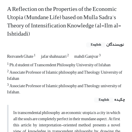
A Reflection on the Properties of the Economic
Utopia (Mundane Life) based on Mulla Sadra's
Theory of Intensification Knowledge (al-Ilm al-
Ishtidadi)
نویسندگان
English
1
2
3
Rezvaneh Ghate
jafar shahnazari
mahdi Ganjvar
1
Ph.d student of Transcendent Philosophy, University of Isfahan
2
Associate Professor of Islamic philosophy and Theology, University of
Isfahan
3
Associate Professor of Islamic philosophy and Theology, university of
Isfahan.
چکیده
English
In transcendental philosophy, an economic utopia is a city in which
all the souls are completely perfect in their mundane aspect. At first,
this article, by interpretation-oriented method, presents a novel
view of knowledge in transcendent philosophy by drawing the