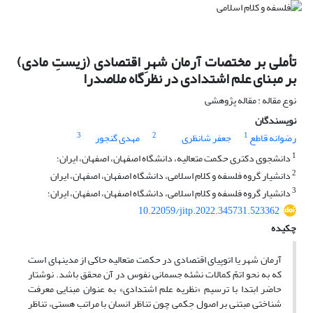
تأملی بر مختصات آرمان شهرِ اقتصادی (زیستِ مادی)
بر مبنای علم اشتدادی در نظرگاه ملاصدرا
نوع مقاله : مقاله پژوهشی
نویسندگان
3
2
1
رضوانه قاطع
جعفر شانظری
مهدی گنجور
1
دانشجوی دکتری حکمت متعالیه، دانشگاه اصفهان، اصفهان، ایران؛
2
دانشیار گروه فلسفه و کلام اسلامی، دانشگاه اصفهان، اصفهان، ایران
3
دانشیار گروه فلسفه و کلام اسلامی، دانشگاه اصفهان، اصفهان، ایران؛
10.22059/jitp.2022.345731.523362
چکیده
آرمان شهر یا اتوپیای اقتصادی در حکمت متعالیه حاکی از مدینه­ای است
که به نحو اتمّ کمالات نشئه جسمانی نفوس در آن محقق باشد. نوشتار
حاضر ابتدا با ترسیم «نظریه علم اشتدادی» به عنوان مبنایی معرفت
شناختی مبتنی بر اصول حِکمی چون تناظر انسان با مراتب هستی، تناظر