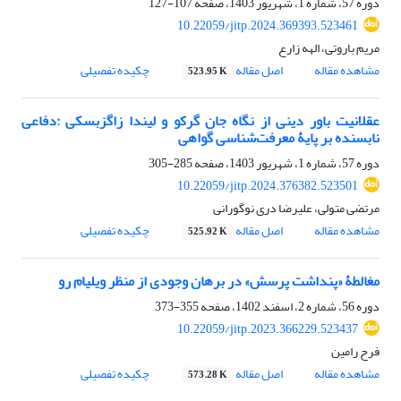
دوره 57، شماره 1، شهریور 1403، صفحه
107-127
10.22059/jitp.2024.369393.523461
مریم باروتی، الهه زارع
مشاهده مقاله
اصل مقاله
چکیده تفصیلی
523.95 K
عقلانیت باور دینی از نگاه جان گرکو و لیندا زاگزبسکی :دفاعی
نابسنده بر پایۀ معرفت‌شناسی گواهی
دوره 57، شماره 1، شهریور 1403، صفحه
285-305
10.22059/jitp.2024.376382.523501
مرتضی متولی، علیرضا دری نوگورانی
مشاهده مقاله
اصل مقاله
چکیده تفصیلی
525.92 K
مغالطۀ «پنداشت پرسش» در برهان وجودی از منظر ویلیام رو
دوره 56، شماره 2، اسفند 1402، صفحه
355-373
10.22059/jitp.2023.366229.523437
فرح رامین
مشاهده مقاله
اصل مقاله
چکیده تفصیلی
573.28 K