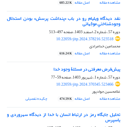
مشاهده مقاله
اصل مقاله
685.22 K
نقد دیدگاه ویلیام رو در باب «پنداشت پرسش» بودن استدلال
وجودشناختیِ موجّهاتی‏
دوره 57، شماره 2، اسفند 1403، صفحه
497-513
10.22059/jitp.2024.378216.523518
محمدامین خدامرادی
مشاهده مقاله
اصل مقاله
616.24 K
پیش‌فرض معرفتی در مسئلۀ وجود خدا
دوره 57، شماره 1، شهریور 1403، صفحه
59-77
10.22059/jitp.2024.370345.523466
غلامحسین جوادپور
مشاهده مقاله
اصل مقاله
چکیده تفصیلی
474.59 K
تحلیل جایگاه رمز در ارتباط انسان با خدا از دیدگاه سهروردی و
یاسپرس‏