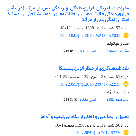
مفهوم متافیزیکی فرارویدادگی و زندگی پس از مرگ (در تأثیر
فرارویدادگی حالات ذهنی بر حالات مغزی ـ عصب‌شناختی بر مسئلۀ
امکان زندگی پس از مرگ)
دوره 52، شماره 1، تیر 1398، صفحه
121-140
10.22059/jitp.2019.252434.523009
مهدی غیاثوند
مشاهده مقاله
اصل مقاله
249.89 K
نقد طبیعت‌گروی از منظر الوین پلنتینگا
دوره 51، شماره 2، بهمن 1397، صفحه
297-319
10.22059/jitp.2018.249717.522994
نرگس نظرنژاد
مشاهده مقاله
اصل مقاله
238.31 K
تحلیل رابطۀ دین و اخلاق از نگاه ابن‌تیمیه و آدامز
دوره 50، شماره 1، فروردین 1396، صفحه
1-16
10.22059/jitp.2017.62330