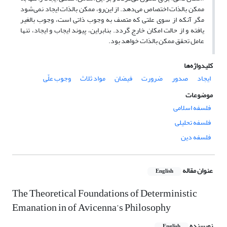
ممکن بالذات اختصاص می‌دهد. از این‌رو، ممکن بالذات ایجاد نمی‌شود
مگر آنکه از سوی علتی که متصف به وجوب ذاتی است، وجوب بالغیر
یافته و از حالت امکان خارج گردد. بنابراین، پیوند ایجاب و ایجاد، تنها
عامل تحقق ممکن بالذات خواهد بود.
کلیدواژه‌ها
ایجاد
صدور
ضرورت
فیضان
مواد ثلاث
وجوب علّی
موضوعات
فلسفه اسلامی
فلسفه تحلیلی
فلسفه دین
عنوان مقاله
English
The Theoretical Foundations of Deterministic
Emanation in of Avicenna’s Philosophy
نویسنده
English