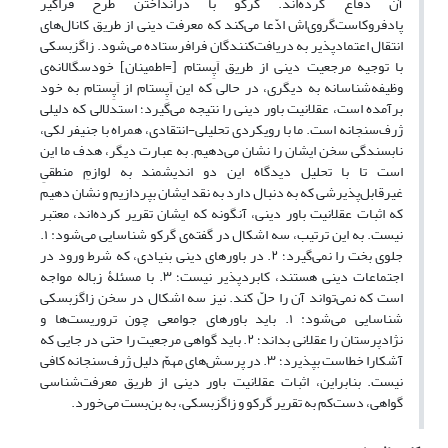
آن دفاع کرده‌اند. گرکو با درانداختن طرح فراگیر
پادفروکاست‌گروی‌اش ادّعا می‌کند که معرفت دینی از طریق کانال‌های
انتقال اعتمادپذیر به دریافت‌کنندگان فرافرستاده می‌شود. زاگزبسکی
با توجیه مرجعیت دینی از طریق اَپِستام [=اطمینان] خودسگالانه‌ی
وظیفه‌شناسانه به دیگری، در حالی که این اَپِستام از اَپِستام به خود
برآمده است، عقلانیت باور دینی را نتیجه می‌گیرد؛ استدلالی که دلیلی
ژرف‌سنجانه است. ما با رویکردی تحلیلی-انتقادی، همراه با جنیفر لکی،
نابسندگی سخن ایشان را نشان می‌دهیم. به عبارت دیگر، هدف ما این
است تا با تحلیل دیدگاه این دو اندیشمند به لوازمِ منطقیِ
غیرقابل‌پذیرشی که به دنبال دارد به نقد ایشان بپردازیم و نشان دهیم
که اثبات عقلانیت باور دینی، آنگونه که ایشان تقریر کرده‌اند، معتبر
نیست. به این ترتیب، سه اشکال در گفته‌ی گرکو شناسایی می‌شود: ۱.
جلوی بخت را نمی‌گیرد؛ ۲. در باورهای دینی بنیادی، که شرط ورود در
اجتماعات دینی هستند، کابردپذیر نیست؛ ۳. با مسئلۀ زباله مواجه
است که نمی‌تواند آن را حلّ کند. نیز سه اشکال در سخن زاگزبسکی
شناسایی می‌شود: ۱. باید باورهای جوامعی چون تروریست‌ها و
نژادپرستان را عقلانی بداند؛ ۲. باید گواهی مرجعیت را حتی در جایی که
آشکارا خطاست بپذیرد؛ ۳. در پرسش‌های مهمّ دلیل ژرف‌سنجانه کافی
نیست. بنابراین، اثبات عقلانیت باور دینی از طریق معرفت‌شناسی
گواهی، دست‌کم به تقریر گرکو و زاگزبسکی، به بن‌بست می‌خورد.