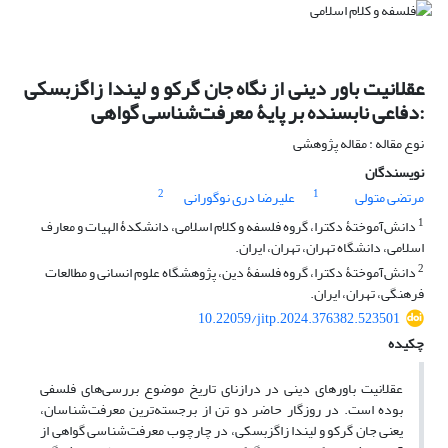
عقلانیت باور دینی از نگاه جان گرکو و لیندا زاگزبسکی
:دفاعی نابسنده بر پایۀ معرفت‌شناسی گواهی
نوع مقاله : مقاله پژوهشی
نویسندگان
2
1
مرتضی متولی
علیرضا دری نوگورانی
1
دانش‌آموختۀ دکترا، گروه فلسفه و کلام اسلامی، دانشکدۀ الهیات و معارف
اسلامی، دانشگاه تهران، تهران، ایران.
2
دانش‌آموختۀ دکترا، گروه فلسفۀ دین، پژوهشگاه علوم انسانی و مطالعات
فرهنگی، تهران، ایران.
10.22059/jitp.2024.376382.523501
چکیده
عقلانیت باورهای دینی در درازنای تاریخ موضوع بررسی‌های فلسفی
بوده است. در روزگار حاضر دو تن از برجسته‌ترین معرفت‌شناسان،
یعنی جان گرکو و لیندا زاگزبسکی، در چارچوب معرفت‌شناسی گواهی از