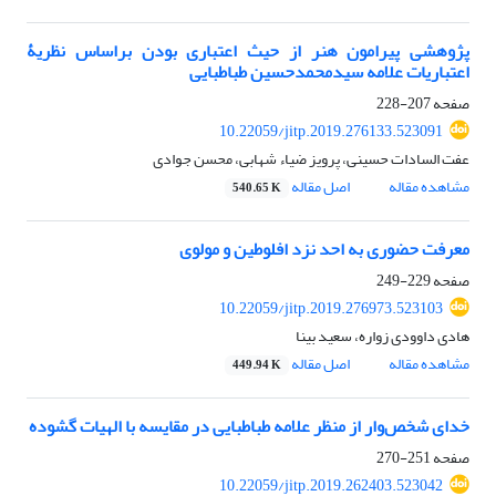
پژوهشی پیرامون هنر از حیث اعتباری بودن براساس نظریۀ
اعتباریات علامه سیدمحمدحسین طباطبایی
صفحه
207-228
10.22059/jitp.2019.276133.523091
عفت السادات حسینی، پرویز ضیاء شهابی، محسن جوادی
مشاهده مقاله
اصل مقاله
540.65 K
معرفت حضوری به احد نزد افلوطین و مولوی
صفحه
229-249
10.22059/jitp.2019.276973.523103
هادی داوودی زواره، سعید بینا
مشاهده مقاله
اصل مقاله
449.94 K
خدای شخص‌وار از منظر علامه طباطبایی در مقایسه با الهیات گشوده
صفحه
251-270
10.22059/jitp.2019.262403.523042