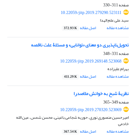
صفحه
311-330
10.22059/jitp.2019.279290.523111
سید علی علم الهدا
مشاهده مقاله
اصل مقاله
372.93 K
تحویل‌ناپذیری دو معنای «توانایی» و مسئلۀ علت ناقصه
صفحه
331-348
10.22059/jitp.2019.269148.523068
بهرام علیزاده
مشاهده مقاله
اصل مقاله
411.29 K
نظریۀ شبح به خوانش ملاصدرا
صفحه
349-365
10.22059/jitp.2019.270320.523069
امیرحسین منصوری نوری، حوریه شجاعی باغینی، محسن شمس، عین الله
خادمی
مشاهده مقاله
اصل مقاله
367.54 K