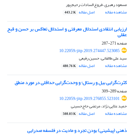
مسعود رهبری، فروغ السادات رحیم پور
مشاهده مقاله
اصل مقاله
443.2 K
ارزیابی انتقادی استدلال معرفتی و استدلال تعاکس بر حسن و قبح
عقلی
صفحه
271-287
10.22059/jitp.2019.274447.523085
سید علی طالقانی، حسین رفیعی
مشاهده مقاله
اصل مقاله
480.76 K
کثرت‌گرایی بیل و رستال؛ و وحدت‌گرایی حداقلی در مورد منطق
صفحه
289-309
10.22059/jitp.2019.276855.523101
حمید علایی نژاد، مرتضی حاج‌حسینی
مشاهده مقاله
اصل مقاله
508.03 K
ذهنی (پیشینی) بودن تجرد و مادیت در فلسفه صدرایی