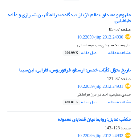
مفهوم و مصداق «عالم ذرّ» از دیدگاه صدرالمتألهین شیرازی و علّامه
طباطبایی
صفحه
57-85
10.22059/jitp.2012.24930
علی محمد ساجدی، مریم سلیمانی
مشاهده مقاله
اصل مقاله
290.99 K
تاریخ تحوّل کلّیّات خمس: ارسطو، فرفوریوس، فارابی، ابن‌سینا
صفحه
87-121
10.22059/jitp.2012.24931
مهدی عظیمی، احد فرامرز قراملکی
مشاهده مقاله
اصل مقاله
480.81 K
مکعّب تقابل: روابط میان قضایای معدوله
صفحه
123-143
10.22059/jitp.2012.24932