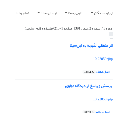
ای نویسندگان
داوری همتا
ارسال مقاله
تماس با ما
دوره 45، شماره 2، بهمن 1391، صفحه 1-213 (فلسفه و کلام اسلامی)
ر منطقی المُهجة به ابن‌سینا
10.22059/jit
اصل مقاله
158.2 K
پرسش و پاسخ از دیدگاه مولوی
10.22059/jit
اصل مقاله
347.9 K