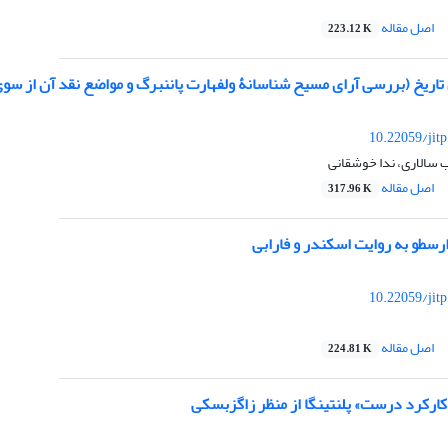
اصل مقاله
223.12 K
تاریخ (بررسی آرای مسیح شناسانۀ ولفهارت پاننبرگ و مواضع نقد آن از سو
10.22059/jit
ب سالاری، ندا خوشقانی
اصل مقاله
317.96 K
رسطو به روایت اسکندر و فارابی
10.22059/jit
اصل مقاله
224.81 K
کارکرد درست» پلنتینگا از منظر زاگزبسکی