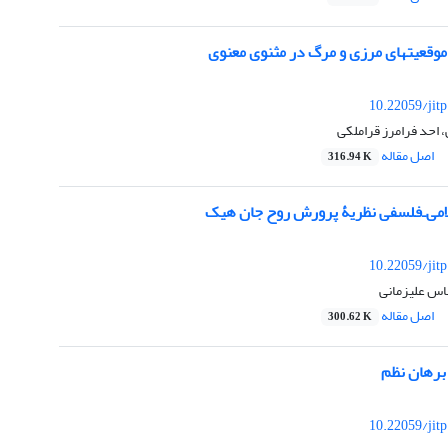
موقعیتهای مرزی و مرگ در مثنوی معنوی
10.22059/jit
احد فرامرز قراملکی
اصل مقاله
316.94 K
امی‌ـ‌فلسفی نظریۀ پرورش روح جان هیک
10.22059/jit
باس علیزمانی
اصل مقاله
300.62 K
 برهان نظم
10.22059/jit