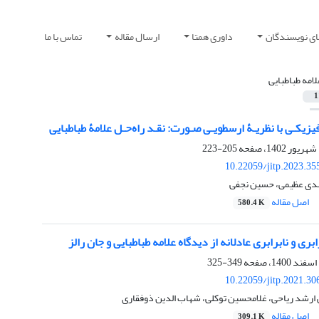
ای نویسندگان
داوری همتا
ارسال مقاله
تماس با ما
لامه طباطبایی
1
یزیکـی با نظریـۀ ارسطویـی صـورت: نقـد راه‌حـل علامۀ طباطبایی
205-223
10.22059/jitp.2023.3
هدی عظیمی، حسین نجفی
اصل مقاله
580.4 K
ی و نابرابری عادلانه از دیدگاه علامه طباطبایی و جان رالز
349-325
10.22059/jitp.2021.3
 ارشد ریاحی، غلامحسین توکلی، شهاب الدین ذوفقاری
اصل مقاله
309.1 K