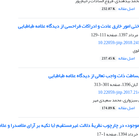
محمد بیدهندی، فروغ السادات رحیم پور
اصل مقاله
232.07 K
ی امور خارق عادت و ادراکات فراحسی از دیدگاه علامه طباطبایی
111-129
10.22059/jitp.2018.2
لوی
اصل مقاله
237.45 K
ساطت ذات واجب تعالی از دیدگاه علامه طباطبایی
301-313
10.22059/jitp.2017.2
 سبزواری، محمد سعیدی مهر
اصل مقاله
174.89 K
«موجود» در چارچوب نظریۀ دلالت غیرمستقیم (با تکیه بر آرای ملاصدرا و علام
1-17