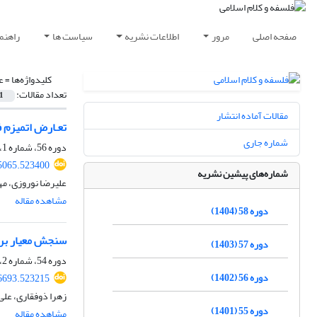
صفحه اصلی
مرور
اطلاعات نشریه
سیاست ها
راهنم
کلیدواژه‌ها =
ع
تعداد مقالات:
1
مقالات آماده انتشار
تعـارض اتمیزم ف
شماره جاری
دوره 56، شماره 1، شهریور 1402، صفحه
55065.523400
شماره‌های پیشین نشریه
علیرضا نوروزی، م
مشاهده مقاله
دوره 58 (1404)
سنجش معیار برابر
دوره 57 (1403)
دوره 54، شماره 2، اسفند 1400، صفحه
دوره 56 (1402)
06693.523215
زهرا ذوفقاری، علی
دوره 55 (1401)
مشاهده مقاله