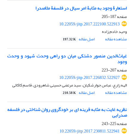
استعارۀ وجود به مثابۀ امر سیال در فلسفۀ ملاصدرا
صفحه
187-205
10.22059/jitp.2017.222100.522913
وحید خادم زاده
مشاهده مقاله
اصل مقاله
197.32 K
غیاث‌الدین منصور دشتکی میان دو راهی وحدت شهود و وحدت
وجود
صفحه
207-223
10.22059/jitp.2017.226832.522927
الهه زارع، عباس جوارشکیان، سید مرتضی حسینی شاهرودی، قاسم کاکائی
مشاهده مقاله
اصل مقاله
210.58 K
نظریه غایت به مثابه قرینه ای بر خودگروی روان شناختی در فلسفه
صدرایی
صفحه
225-243
10.22059/jitp.2017.230811.522941