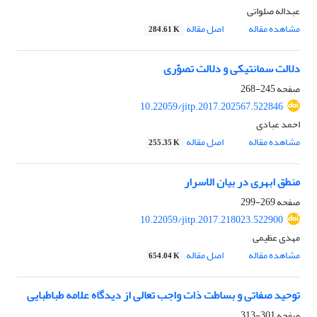
عبداله صلواتی
مشاهده مقاله
اصل مقاله
284.61 K
دلالت سمانتیکی و دلالت تصوّری
صفحه
245-268
10.22059/jitp.2017.202567.522846
احمد عبادی
مشاهده مقاله
اصل مقاله
255.35 K
منطق ابهری در بیان الاسرار
صفحه
269-299
10.22059/jitp.2017.218023.522900
مهدی عظیمی
مشاهده مقاله
اصل مقاله
654.04 K
توحید صفاتی و بساطت ذات واجب تعالی از دیدگاه علامه طباطبایی
صفحه
301-313