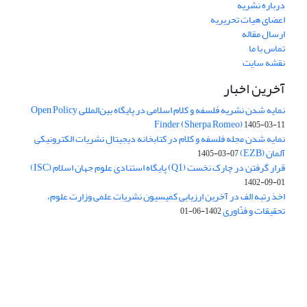
درباره نشریه
اعضای هیات تحریریه
ارسال مقاله
تماس با ما
نقشه سایت
آخرین اخبار
نمایه شدن نشریه فلسفه و کلام اسلامی در پایگاه بین‌المللی Open Policy
Finder (Sherpa Romeo)
1405-03-11
نمایه شدن مجله فلسفه و کلام در کتابخانه دیجیتال نشریات الکترونیکی
آلمان (EZB)
1405-03-07
قرار گرفتن در چارک نخست (Q1) پایگاه استنادی علوم جهان اسلام (ISC)
1402-09-01
اخذ رتبه الف در آخرین ارزیابی کمیسیون نشریات علمی وزارت علوم،
تحقیقات و فنّاوری
1402-06-01