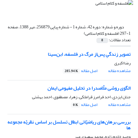
دوره و شماره:
دوره 42، شماره 1 - شماره پیاپی 256879، مهر 1388، صفحه
1-297 (فلسفه و کلام اسلامی)
تعداد مقالات:
8
تصویر زندگیِ پس‌از مرگ در فلسفه، ابن‌سینا
رضا اکبری
مشاهده مقاله
اصل مقاله
285.94 K
الگوی روشی ملّاصدرا در تحلیل مفهومی ایمان
جنان ایزدی، احد فرامرز قراملکی، زهراء مصطفوی، احمد بهشتی
مشاهده مقاله
اصل مقاله
0 K
بررسی برهان‌های ریاضیّاتی ابطال تسلسل بر اساس نظریّه مجموعه
ها
وحید خادم زاده، محمد سعیدی مهر