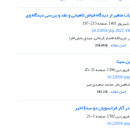
ات متغیر از دیدگاه فیاض لاهیجی و نقد و بررسی دیدگاه وی
213-197
10.22059/jitp.2022.3
عزیزالله افشار کرمانی، مهدی نجفی افرا
اصل مقاله
256.69 K
بن سینا
31-45
10.22059/jit
 شاهین فر، محمد سعیدی مهر
اصل مقاله
181.3 K
در آثار فرانسویان دو سدۀ اخیر
1-21
10.22059/jit