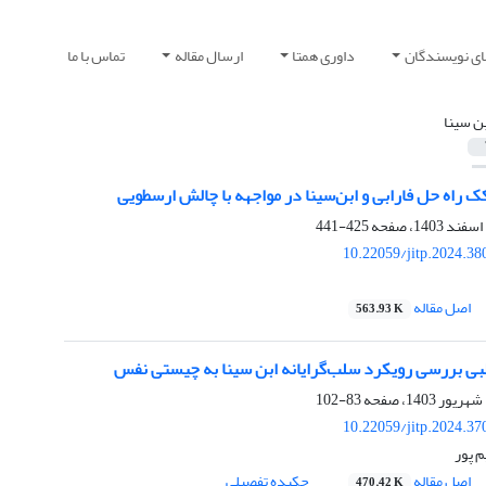
ای نویسندگان
داوری همتا
ارسال مقاله
تماس با ما
بن سینا
ک‏ راه حل فارابی و ابن‌سینا‌ در مواجهه با چالش ارسطویی
425-441
10.22059/jitp.2024.3
اصل مقاله
563.93 K
ی بررسی رویکرد سلب‌گرایانه ابن سینا به چیستی نفس
83-102
10.22059/jitp.2024.3
 پور
اصل مقاله
چکیده تفصیلی
470.42 K