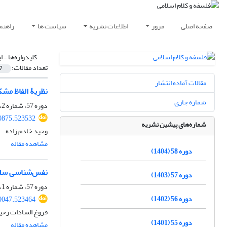
صفحه اصلی
مرور
اطلاعات نشریه
سیاست ها
راهنم
کلیدواژه‌ها =
ا
تعداد مقالات:
7
مقالات آماده انتشار
نظریۀ الفاظ مشک
شماره جاری
دوره 57، شماره 2، اسفند 1403، صفحه
80875.523532
شماره‌های پیشین نشریه
وحید خادم زاده
مشاهده مقاله
دوره 58 (1404)
نفس‌‌شناسی سلب
دوره 57 (1403)
دوره 57، شماره 1، شهریور 1403، صفحه
دوره 56 (1402)
70047.523464
فروغ السادات رحیم
دوره 55 (1401)
مشاهده مقاله