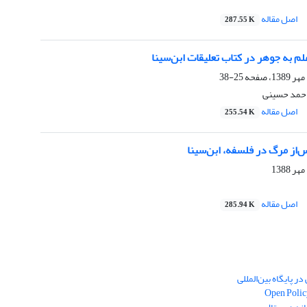
اصل مقاله
287.55 K
م به جوهر در کتاب تعلیقات ابن‌سینا
25-38
احمد حسینی
اصل مقاله
255.54 K
‌از مرگ در فلسفه، ابن‌سینا
اصل مقاله
285.94 K
ر پایگاه بین‌المللی
Open Polic