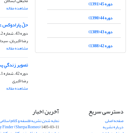
محبعلی آبسالان
دوره 45 (1391)
مشاهده مقاله
دوره 44 (1390)
حلّ پارادوکس عل
دوره 43 (1389)
دوره 43، شماره 2، مهر 1389، صفحه
رضا اکبریان، سید
دوره 42 (1388)
مشاهده مقاله
تصویر زندگیِ پس
دوره 42، شماره 1، مهر 1388
رضا اکبری
مشاهده مقاله
دسترسی سریع
آخرین اخبار
صفحه اصلی
نمایه شدن نشریه فلسفه و کلام اسلامی د
درباره نشریه
y Finder (Sherpa Romeo)
1405-03-11