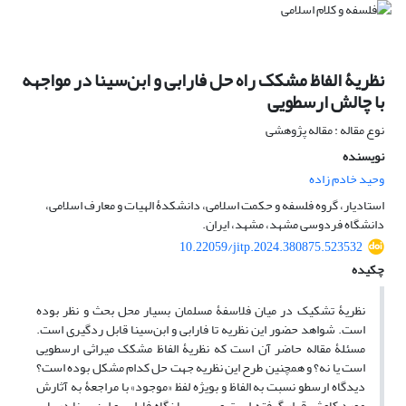
نظریۀ الفاظ مشکک‏ راه حل فارابی و ابن‌سینا‌ در مواجهه
با چالش ارسطویی
نوع مقاله : مقاله پژوهشی
نویسنده
وحید خادم زاده
استادیار، گروه فلسفه و حکمت اسلامی، دانشکدۀ الهیات و معارف اسلامی،
دانشگاه فردوسی مشهد، مشهد، ایران.
10.22059/jitp.2024.380875.523532
چکیده
نظریۀ تشکیک در میان فلاسفۀ مسلمان بسیار محل بحث و نظر بوده
است. شواهد حضور این نظریه تا فارابی و ابن‌سینا‌ قابل ردگیری است.
مسئلۀ مقاله حاضر آن است که نظریۀ الفاظ مشکک میراثی ارسطویی
است یا نه؟ و همچنین طرح این نظریه جهت حل کدام مشکل بوده است؟
دیدگاه ارسطو نسبت به الفاظ و بویژه لفظ «موجود» با مراجعۀ به آثارش
مورد کاوش قرار گرفته است و سپس با نگاه فارابی و ابن‌سینا‌ در باب