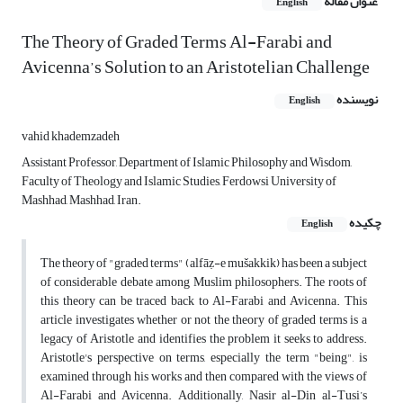
عنوان مقاله
English
The Theory of Graded Terms Al-Farabi and
Avicenna’s Solution to an Aristotelian Challenge
نویسنده
English
vahid khademzadeh
Assistant Professor, Department of Islamic Philosophy and Wisdom,
Faculty of Theology and Islamic Studies, Ferdowsi University of
Mashhad, Mashhad, Iran.
چکیده
English
The theory of "graded terms" (alfāẓ-e mušakkik) has been a subject
of considerable debate among Muslim philosophers. The roots of
this theory can be traced back to Al-Farabi and Avicenna. This
article investigates whether or not the theory of graded terms is a
legacy of Aristotle and identifies the problem it seeks to address.
Aristotle's perspective on terms, especially the term "being", is
examined through his works and then compared with the views of
Al-Farabi and Avicenna. Additionally, Nasir al-Din al-Tusi’s