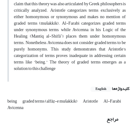
claim that this theory was also articulated by Greek philosophers is
critically analyzed. Aristotle categorizes terms exclusively as
either homonymous or synonymous and makes no mention of
graded terms (mušakkik). Al-Farabi categorizes graded terms
under synonymous terms, while Avicenna, in his Logic of the
Healing (Mantiq al-Shifāʼ), places them under homonymous
terms. Nonetheless, Avicenna does not consider graded terms to be
purely homonyms. This study demonstrates that Aristotle’s
categorization of terms proves inadequate in addressing certain
terms like “being.” The theory of graded terms emerges as a
solution to this challenge
کلیدواژه‌ها
English
being
graded terms (alfāẓ-e mušakkik)
Aristotle
Al-Farabi
Avicenna
مراجع