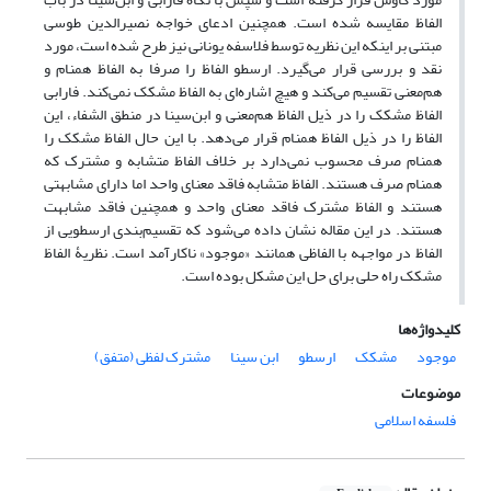
الفاظ مقایسه شده است. همچنین ادعای خواجه نصیرالدین طوسی
مبتنی بر اینکه این نظریه توسط فلاسفه یونانی نیز طرح شده است، مورد
نقد و بررسی قرار می‌گیرد. ارسطو الفاظ را صرفا به الفاظ همنام و
هم‌معنی تقسیم می‌کند و هیچ اشاره‌ای به الفاظ مشکک نمی‌کند. فارابی
الفاظ مشکک را در ذیل الفاظ هم‌معنی و ابن‌سینا‌ در منطق الشفاء، این
الفاظ را در ذیل الفاظ همنام قرار می‌دهد. با این حال الفاظ مشکک را
همنام صرف محسوب نمی‌دارد بر خلاف الفاظ متشابه و مشترک که
همنام صرف هستند. الفاظ متشابه فاقد معنای واحد اما دارای مشابهتی
هستند و الفاظ مشترک فاقد معنای واحد و همچنین فاقد مشابهت
هستند. در این مقاله نشان داده می‌شود که تقسیم‌بندی ارسطویی از
الفاظ در مواجهه با الفاظی همانند «موجود» ناکارآمد است. نظریۀ الفاظ
مشکک راه حلی برای حل این مشکل بوده است.
کلیدواژه‌ها
موجود
مشکک
ارسطو
ابن سینا
مشترک لفظی (متفق)
موضوعات
فلسفه اسلامی