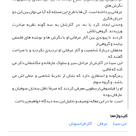
نگرش های
عرفانی پرداخته است. آن ها با طرح این مسئله که آیا می توان بین این دو
جریان فکری
وحدتی ایجاد کرد یا نه، در آثارشان به سه گونه نظریه مبادرت
ورزیدند. گروهی تلاش
کردند تا پیوندی بین آثار عرفانی او با نگرش ها و نوشته های فلسفی
بیابند و گروهی از
محققان دربارۀ شخصیت و آثار عرفانی او تردیدی نکردند و با صراحت
گفتند که
ابن سینا در آثارش از مراحل سیر و سلوک عارفانه و مکاشفاتی ذکر می
کند که قالبی
رمزگونه و استعاری دارد که نشان از تجربۀ شخصی و عملی اش می
باشد، و گروه سوم
او را فیلسوفی ارسطویی معرفی کردند که صرفاً ناقل سخنان صوفیان و
عارفان بوده
است. ما در این مقاله توصیف و تحلیل این سه دیدگاه خواهیم پرداخت.
کلیدواژه‌ها
ابن سینا
عرفان
آثار فرانسویان