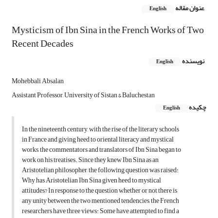
عنوان مقاله
English
Mysticism of Ibn Sina in the French Works of Two
Recent Decades
نویسنده
English
Mohebbali Absalan
Assistant Professor, University of Sistan & Baluchestan
چکیده
English
In the nineteenth century, with the rise of the literary schools
in France and giving heed to oriental literacy and mystical
works, the commentators and translators of Ibn Sina began to
work on his treatises. Since they knew Ibn Sina as an
Aristotelian philosopher, the following question was raised:
Why has Aristotelian Ibn Sina given heed to mystical
attitudes? In response to the question whether or not there is
any unity between the two mentioned tendencies, the French
researchers have three views: Some have attempted to find a