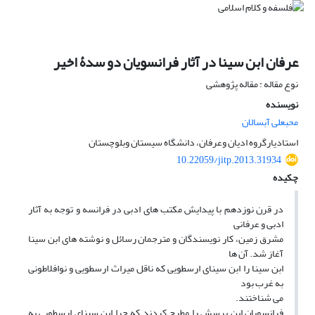
عرفان ابن سینا در آثار فرانسویان دو سدۀ اخیر
نوع مقاله : مقاله پژوهشی
نویسنده
محبعلی آبسالان
استادیارگروه ادیان وعرفان، دانشگاه سیستان وبلوچستان
10.22059/jitp.2013.31934
چکیده
در قرن نوزدهم با پیدایش مکتب های ادبی در فرانسه و توجه به آثار
ادبی و عرفانی
مشرق زمین، کار نویسندگان و مترجمان رسائل و نوشته های ابن سینا
آغاز شد. آن ها
ابن سینا را ابن سینای ارسطویی که ناقل میراث ارسطویی و نوافلاطونی
به غرب بود
می شناختند.
فرانسویان این پرسش را مطرح کردند که چرا ابن سینای ارسطویی به