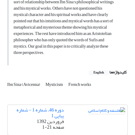
sort of relationship between Ibn Sina's philosophical writings
and his mystical works. Others have not questioned his
mystical character and his spiritual works and have clearly
pointed out that his intuitions and mystical words has a sort of
metaphorical and mysterious theme showing his mystical
experiences. The rest have introduced him as an Aristotelian
philosopher who has only quoted the words of Sufis and
mystics. Our goal in this paper is to critically analyze these
three perspectives.
کلیدواژه‌ها
English
Ibn Sina (Avicenna)
Mysticism
French works
دوره 46، شماره 1 - شماره
پیاپی 1
فروردین 1392
صفحه
1-21