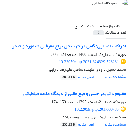
کلیدواژه‌ها =
ادراکات اعتباری
تعداد مقالات:
5
ادراکات اعتباری؛ گامی در جهت حل نزاع معرفتی کلیفورد و جیمز
دوره 54، شماره 2، اسفند 1400، صفحه
324-305
10.22059/jitp.2021.324329.523281
محمد حسین داودی، نفیسه ساطع، علی رضا دارابی
مشاهده مقاله
اصل مقاله
283.14 K
مفهوم ذاتی در حسن و قبح عقلی از دیدگاه علامه طباطبائی
دوره 49، شماره 2، اسفند 1395، صفحه
159-174
10.22059/jitp.2017.60785
سید محمد علی دیباجی، زینب یوسف زاده
مشاهده مقاله
اصل مقاله
232.13 K