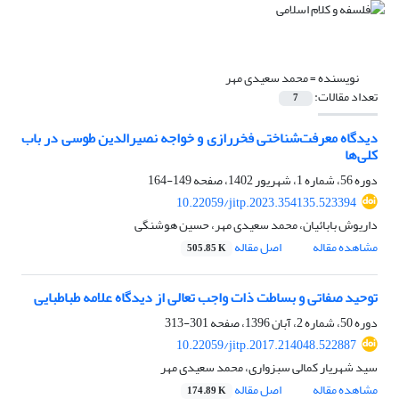
نویسنده =
محمد سعیدی مهر
تعداد مقالات:
7
دیدگاه معرفت‌شناختی فخررازی و خواجه نصیرالدین طوسی در باب
کلی‌ها
دوره 56، شماره 1، شهریور 1402، صفحه
149-164
10.22059/jitp.2023.354135.523394
داریوش بابائیان، محمد سعیدی مهر، حسین هوشنگی
مشاهده مقاله
اصل مقاله
505.85 K
توحید صفاتی و بساطت ذات واجب تعالی از دیدگاه علامه طباطبایی
دوره 50، شماره 2، آبان 1396، صفحه
301-313
10.22059/jitp.2017.214048.522887
سید شهریار کمالی سبزواری، محمد سعیدی مهر
مشاهده مقاله
اصل مقاله
174.89 K