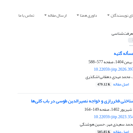
ای نویسندگان
داوری همتا
ارسال مقاله
تماس با ما
عرفت‌شناسی
مسأله گتیه
577-588
10.22059/jitp.2026.3
، محمد مهدی دهقانی اشکذری
اصل مقاله
479.12 K
ناختی فخررازی و خواجه نصیرالدین طوسی در باب کلی‌ها
149-164
10.22059/jitp.2023.3
 محمد سعیدی مهر، حسین هوشنگی
اصل مقاله
505.85 K