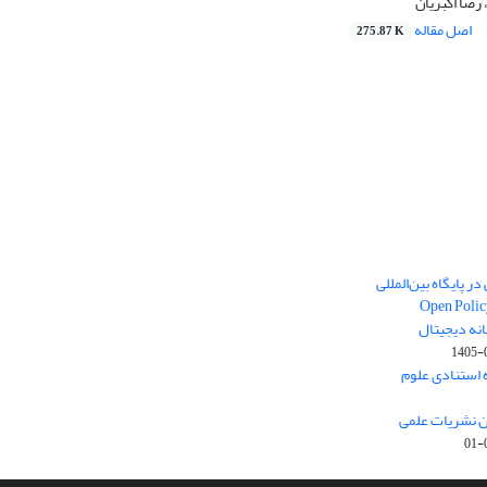
رضا اکبریان
اصل مقاله
275.87 K
ر پایگاه بین‌المللی
Open Polic
انه دیجیتال
1405-
ارک نخست (Q1) پایگاه استنادی علوم
ون نشریات علمی