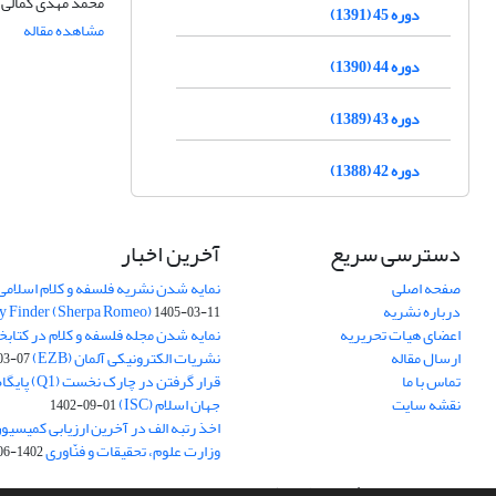
محمد مهدی کمالی، 
دوره 45 (1391)
مشاهده مقاله
دوره 44 (1390)
دوره 43 (1389)
دوره 42 (1388)
دسترسی سریع
آخرین اخبار
صفحه اصلی
نمایه شدن نشریه فلسفه و کلام اسلامی د
درباره نشریه
y Finder (Sherpa Romeo)
1405-03-11
اعضای هیات تحریریه
نمایه شدن مجله فلسفه و کلام در کتابخ
ارسال مقاله
نشریات الکترونیکی آلمان (EZB)
03-07
تماس با ما
قرار گرفتن در چ
نقشه سایت
جهان اسلام (ISC)
1402-09-01
اخذ رتبه الف در آخرین ارزیابی کمیسی
وزارت علوم، تحقیقات و فنّاوری
1402-06-01
سامانه مدیریت نشریات علمی.
طراحی و پیاده سازی از
سیناوب