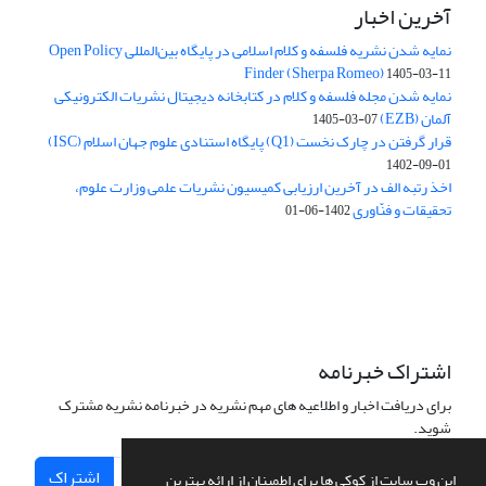
آخرین اخبار
نمایه شدن نشریه فلسفه و کلام اسلامی در پایگاه بین‌المللی Open Policy
Finder (Sherpa Romeo)
1405-03-11
نمایه شدن مجله فلسفه و کلام در کتابخانه دیجیتال نشریات الکترونیکی
آلمان (EZB)
1405-03-07
قرار گرفتن در چارک نخست (Q1) پایگاه استنادی علوم جهان اسلام (ISC)
1402-09-01
اخذ رتبه الف در آخرین ارزیابی کمیسیون نشریات علمی وزارت علوم،
تحقیقات و فنّاوری
1402-06-01
اشتراک خبرنامه
برای دریافت اخبار و اطلاعیه های مهم نشریه در خبرنامه نشریه مشترک
شوید.
اشتراک
این وب سایت از کوکی ها برای اطمینان از ارائه بهترین