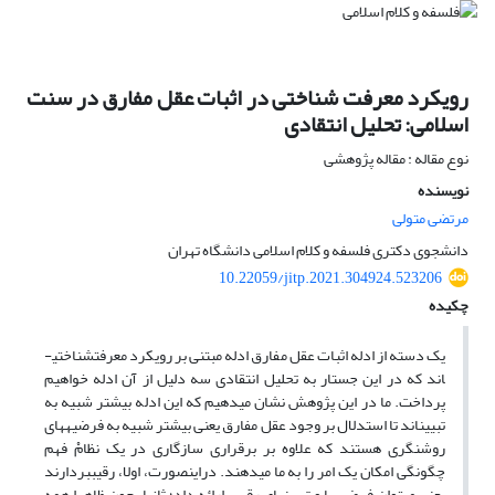
رویکرد معرفت شناختی در اثبات عقل مفارق در سنت
اسلامی: تحلیل انتقادی
نوع مقاله : مقاله پژوهشی
نویسنده
مرتضی متولی
دانشجوی دکتری فلسفه و کلام اسلامی دانشگاه تهران
10.22059/jitp.2021.304924.523206
چکیده
یک دسته از ادله اثبات عقل مفارق ادله مبتنی بر رویکرد معرفت­شناختی­
اند که در این جستار به تحلیل انتقادی سه دلیل از آن ادله خواهیم
پرداخت. ما در این پژوهش نشان می­دهیم که این ادله بیشتر شبیه به
تبیین­اند تا استدلال بر وجود عقل مفارق یعنی بیشتر شبیه به فرضیه­های
روشنگری هستند که علاوه بر برقراری سازگاری در یک نظامْ فهم
چگونگی امکان یک امر را به ما می­دهند. دراین­صورت، اولا، رقیب­بردارند
یعنی می­توان فرضیه­ها و تبیین­های رقیب ارائه داد؛ ثانیا، چون ظاهرا همه