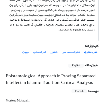
این مسائل چندتباری­اند در علوم مختلف می­توان تبیین­هایی دیگر برای این
امور عرضه کرد ـ تبیین­هایی که هر کدام بخشی از حقیقت را روشن می­
سازند؛ ثالثا، با توجه به ملاک‌های اولویت تبیین شاید امروزه دیگر این
تبیین­ها خیلی موفق نباشند. با این همه، اگر این ادله را استدلال و توجیه
برای وجود عقل مفارق بدانیم، همچنان خلل­های فراوانی دارند و از
رسیدن به مقصود بازمی­مانند.
کلیدواژه‌ها
عقل مفارق
معرفت‌شناسی
ذهول
ادراک کلی
تبیین
عنوان مقاله
English
Epistemological Approach in Proving Separated
Intellect in Islamic Tradition: Critical Analysis
نویسنده
English
Morteza Motavalli