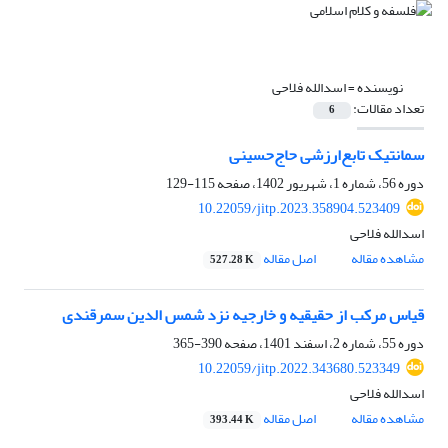
نویسنده =
اسدالله فلاحی
تعداد مقالات:
6
سمانتیک تابع‌ارزشی حاج‌حسینی
دوره 56، شماره 1، شهریور 1402، صفحه
115-129
10.22059/jitp.2023.358904.523409
اسدالله فلاحی
مشاهده مقاله
اصل مقاله
527.28 K
قیاس مرکب از حقیقیه و خارجیه نزد شمس الدین سمرقندی
دوره 55، شماره 2، اسفند 1401، صفحه
390-365
10.22059/jitp.2022.343680.523349
اسدالله فلاحی
مشاهده مقاله
اصل مقاله
393.44 K