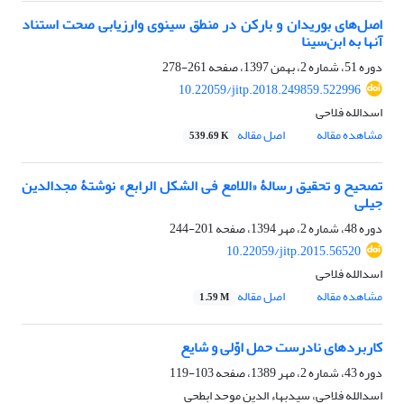
اصل‌های بوریدان و بارکن در منطق سینوی وارزیابی صحت استناد
آنها به ابن‌سینا
دوره 51، شماره 2، بهمن 1397، صفحه
261-278
10.22059/jitp.2018.249859.522996
اسدالله فلاحی
مشاهده مقاله
اصل مقاله
539.69 K
تصحیح و تحقیق رسالۀ «اللامع فی الشکل الرابع» نوشتۀ مجدالدین
جیلی
دوره 48، شماره 2، مهر 1394، صفحه
201-244
10.22059/jitp.2015.56520
اسدالله فلاحی
مشاهده مقاله
اصل مقاله
1.59 M
کاربردهای نادرست حمل اوّلی و شایع
دوره 43، شماره 2، مهر 1389، صفحه
103-119
اسدالله فلاحی، سیدبهاء الدین موحد ابطحی