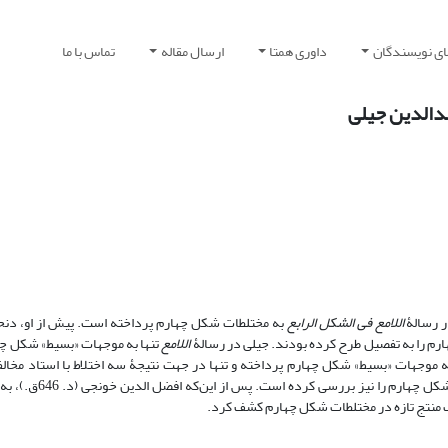
ای نویسندگان
داوری همتا
ارسال مقاله
تماس با ما
جدالدین جیلی
اللامع فی الشکل الرابع
به مختلطات شکل چهارم پرداخته است. پیش از او، دن
اللامع
تنها به موجهات «بسیط» شکل چه
به موجهات «بسیط» شکل چهارم پرداخته و تنها در جهت نتیجۀ سه اختلاط با استاد مخا
شاگرد فخر رازی، زین‌الدین کشّی (د. ح. 625ق.)، پس از ا