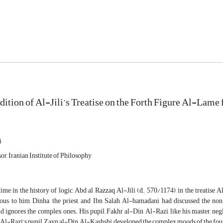
Edition of Al-Jili’s Treatise on the Forth Figure Al-Lame
i
or, Iranian Institute of Philosophy
 time in the history of logic, Abd al Razzaq Al-Jili (d. 570/1174), in the treatis
ious to him, Dinha, the priest, and Ibn Salah Al-hamadani had discussed the non
d ignores the complex ones. His pupil, Fakhr al-Din Al-Razi, like his master, neg
Al-Razi’s pupil, Zayn al-Din Al-Kashshi, developed the complex moods of the fourt