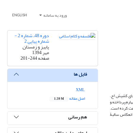
ورود به سامانه
ENGLISH
دوره 48، شماره 2 -
شماره پیاپی 2
پاییز و زمستان
مهر 1394
صفحه
201-244
فایل ها
XML
حای کشیش (ح.
اصل مقاله
1.59 M
ارم پرداخته و
لفت کرده است.
و، موجهات «مرکب» شکل چهارم را نیز بررسی کرده است. پس از این‌که افضل الدین خونجی (د. 646ق.)، به انعکاس سالبۀ
هم رسانی
ارجاع به این مقاله