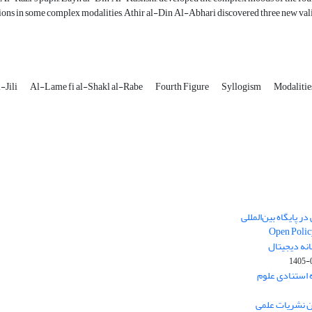
ons in some complex modalities, Athir al-Din Al-Abhari discovered three new vali
-Jili
Al-Lame fi al-Shakl al-Rabe
Fourth Figure
Syllogism
Modalitie
ر پایگاه بین‌المللی
Open Polic
انه دیجیتال
1405-
ارک نخست (Q1) پایگاه استنادی علوم
ون نشریات علمی