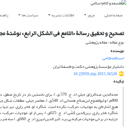
صفحه اصلی
مرور
اطلاعات نشریه
سیاست ها
راهنم
تصحیح و تحقیق رسالۀ «اللامع فی الشکل الرابع» نوشتۀ م
نوع مقاله : مقاله پژوهشی
نویسنده
اسدالله فلاحی
دانشیار مؤسسۀ پژوهشی حکمت و فلسفۀ ایران
10.22059/jitp.2015.56520
چکیده
مجدالدین عبدالرزاق جیلی (د. ح. 570 ق.)، برای نخستین بار در تاریخ منطق، در رسالۀ
800م.) و ابوالفتوح ابن‌صلاح همدانی (د. 548ق.)، معاصر جیلی، مطلقات شکل چهارم را به تفصیل طرح کرده بودند. جیلی در رسالۀ
هیچ اشاره‌ای به موجهات «مرکب» نکرده است. شاگرد او، فخر رازی، نیز تنها 
جزئیه در برخی موجهات مرکبه پی برد، اثیر الدین ابهری (د. ح. 660ق.) سه ضرب منتج تازه در مختلطات شکل چهارم کشف کرد.