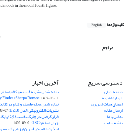
d moods in the modal fourth figure.
کلیدواژه‌ها
English
s
مراجع
دسترسی سریع
آخرین اخبار
صفحه اصلی
نمایه شدن نشریه فلسفه و کلام اسلامی د
درباره نشریه
y Finder (Sherpa Romeo)
1405-03-11
اعضای هیات تحریریه
نمایه شدن مجله فلسفه و کلام در کتابخ
ارسال مقاله
نشریات الکترونیکی آلمان (EZB)
03-07
تماس با ما
قرار گرفتن در چ
نقشه سایت
جهان اسلام (ISC)
1402-09-01
اخذ رتبه الف در آخرین ارزیابی کمیسی