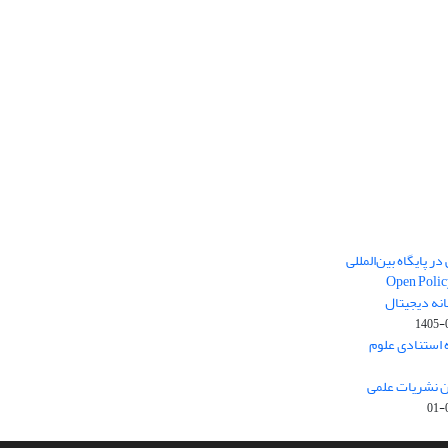
ر پایگاه بین‌المللی
Open Polic
انه دیجیتال
1405-
ارک نخست (Q1) پایگاه استنادی علوم
ون نشریات علمی