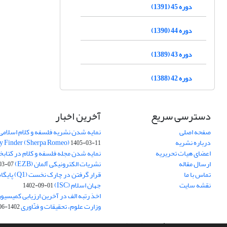
دوره 45 (1391)
دوره 44 (1390)
دوره 43 (1389)
دوره 42 (1388)
دسترسی سریع
آخرین اخبار
صفحه اصلی
نمایه شدن نشریه فلسفه و کلام اسلامی د
درباره نشریه
y Finder (Sherpa Romeo)
1405-03-11
اعضای هیات تحریریه
نمایه شدن مجله فلسفه و کلام در کتابخ
ارسال مقاله
نشریات الکترونیکی آلمان (EZB)
03-07
تماس با ما
قرار گرفتن در چ
نقشه سایت
جهان اسلام (ISC)
1402-09-01
اخذ رتبه الف در آخرین ارزیابی کمیسی
وزارت علوم، تحقیقات و فنّاوری
1402-06-01
سامانه مدیریت نشریات علمی.
طراحی و پیاده سازی از
سیناوب