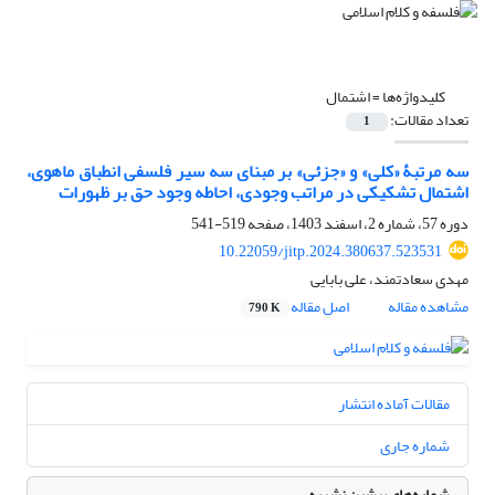
کلیدواژه‌ها =
اشتمال
تعداد مقالات:
1
سه مرتبۀ «کلی» و «جزئی» بر مبنای سه سیر فلسفی‏ انطباق ماهوی،
اشتمال تشکیکی در مراتب وجودی، احاطه وجود حق بر ظهورات
دوره 57، شماره 2، اسفند 1403، صفحه
519-541
10.22059/jitp.2024.380637.523531
مهدی سعادتمند، علی بابایی
مشاهده مقاله
اصل مقاله
790 K
مقالات آماده انتشار
شماره جاری
شماره‌های پیشین نشریه