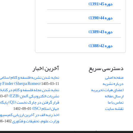
دوره 45 (1391)
دوره 44 (1390)
دوره 43 (1389)
دوره 42 (1388)
دسترسی سریع
آخرین اخبار
صفحه اصلی
نمایه شدن نشریه فلسفه و کلام اسلامی د
درباره نشریه
y Finder (Sherpa Romeo)
1405-03-11
اعضای هیات تحریریه
نمایه شدن مجله فلسفه و کلام در کتابخ
ارسال مقاله
نشریات الکترونیکی آلمان (EZB)
03-07
تماس با ما
قرار گرفتن در چ
نقشه سایت
جهان اسلام (ISC)
1402-09-01
اخذ رتبه الف در آخرین ارزیابی کمیسی
وزارت علوم، تحقیقات و فنّاوری
1402-06-01
سامانه مدیریت نشریات علمی.
طراحی و پیاده سازی از
سیناوب