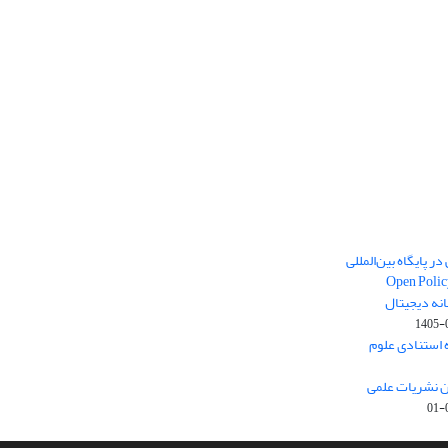
ر پایگاه بین‌المللی
Open Polic
انه دیجیتال
1405-
ارک نخست (Q1) پایگاه استنادی علوم
ون نشریات علمی