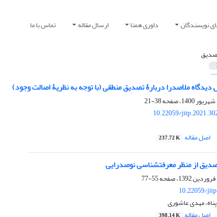
ای نویسندگان
داوری همتا
ارسال مقاله
تماس با ما
صدیق
ل دیدگاه ملاصدرا دربارۀ تصدیق منطقی (با توجه به نظریۀ اصالت وجود)
38-21
10.22059/jitp.2021.3
اصل مقاله
237.72 K
دیق از منظر معرفتشناسی نوصدرایی
55-77
10.22059/jit
ناه، مهدی عاشوری
اصل مقاله
398.14 K