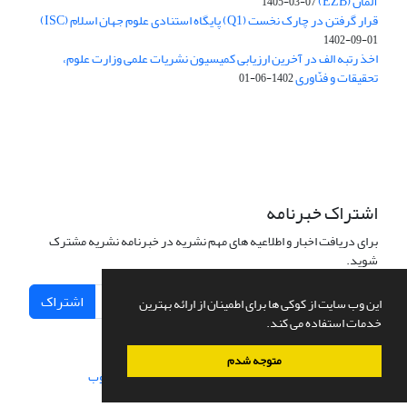
آلمان (EZB)
1405-03-07
قرار گرفتن در چارک نخست (Q1) پایگاه استنادی علوم جهان اسلام (ISC)
1402-09-01
اخذ رتبه الف در آخرین ارزیابی کمیسیون نشریات علمی وزارت علوم،
تحقیقات و فنّاوری
1402-06-01
اشتراک خبرنامه
برای دریافت اخبار و اطلاعیه های مهم نشریه در خبرنامه نشریه مشترک
شوید.
اشتراک
این وب سایت از کوکی ها برای اطمینان از ارائه بهترین
خدمات استفاده می کند.
متوجه شدم
سامانه مدیریت نشریات علمی.
طراحی و پیاده سازی از
سیناوب