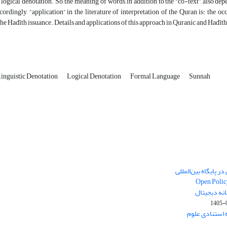
t logical denotation. So, the meaning of words, in addition to the “co-text”, also dep
ccordingly, “application” in the literature of interpretation of the Quran is: the o
 the Hadīth issuance. Details and applications of this approach in Quranic and Hadīth
inguistic Denotation
Logical Denotation
Formal Language
Sunnah
ر پایگاه بین‌المللی
Open Polic
انه دیجیتال
1405-
ارک نخست (Q1) پایگاه استنادی علوم