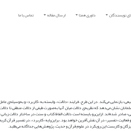
ای نویسندگان
داوری همتا
ارسال مقاله
تماس با ما
بیعی» بازنمایی می‌کند. در این طرح، فرایند «دلالت»، وابسته به «کاربرد» و به‌وسیله‌ی عام
لمانان نشان می‌دهد که نظریه‌ی دلالت میان آنها به‌صورت طیفی از دلالت منطقی تا دلالت 
» صادر شده‌اند. از‌این‌رو بایسته است دلالت الفاظ کتاب و سنت در ساختار دلالت زبانی 
 و فعالیت «تفسیر» در آن نقش‌آفرین خواهد بود. براین‌پایه «کاربرد»، در تفسیر قرآن کریم
زگان و کاربست این رویکرد در علوم قرآن و حدیث، پژوهش‌هایی جداگانه می‌طلبد.