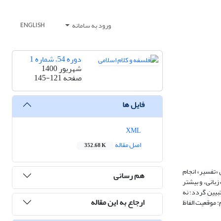
ورود به سامانه
ENGLISH
دوره 54، شماره 1
شهریور 1400
صفحه
145-121
فایل ها
XML
اصل مقاله
352.68 K
ل «تفسیر» انجام
هم رسانی
زبانی، و بیشتر
تبیین گردد؛ نه
ارجاع به این مقاله
: موقعیت الفاظ