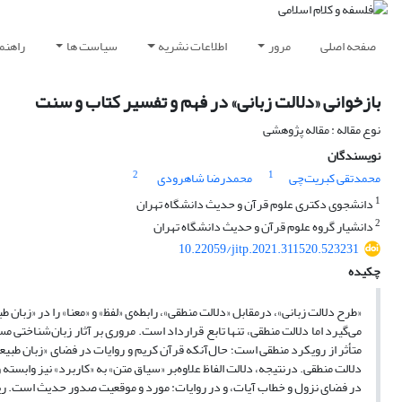
صفحه اصلی
مرور
اطلاعات نشریه
سیاست ها
راهنم
بازخوانی «دلالت زبانی» در فهم و تفسیر کتاب و سنت
نوع مقاله : مقاله پژوهشی
نویسندگان
2
1
محمدتقی کبریت‌چی
محمدرضا شاهرودی
1
دانشجوی دکتری علوم قرآن و حدیث دانشگاه تهران
2
دانشیار گروه علوم قرآن و حدیث دانشگاه تهران
10.22059/jitp.2021.311520.523231
چکیده
«طرح دلالت زبانی»، درمقابل «دلالت منطقی»، رابطه‌ی «لفظ» و «معنا» را در «زبان ط
می‌گیرد اما دلالت منطقی، تنها تابع قرارداد است. مروری بر آثار زبان‌شناختی مس
متأثر از رویکرد منطقی است؛ حال‌آنکه قرآن کریم و روایات در فضای «زبان طبیعی
دلالت منطقی. درنتیجه، دلالت الفاظ علاوه‌بر «سیاق متن» به «کاربرد» نیز وابسته
در فضای نزول و خطاب آیات، و در روایات: مورد و موقعیت صدور حدیث است. ری