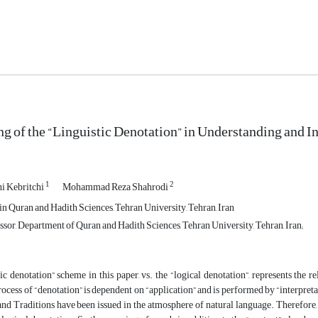
g of the “Linguistic Denotation” in Understanding and In
1
2
 Kebritchi
Mohammad Reza Shahrodi
n Quran and Hadith Sciences, Tehran University, Tehran, Iran
sor, Department of Quran and Hadith Sciences, Tehran University, Tehran, Iran;
ic denotation” scheme in this paper, vs. the “logical denotation”, represents the 
rocess of “denotation” is dependent on “application” and is performed by “interpretati
nd Traditions have been issued in the atmosphere of natural language. Therefore,