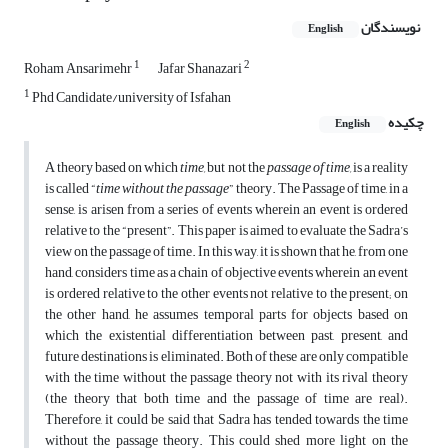
نویسندگان
English
1
2
Roham Ansarimehr
Jafar Shanazari
1
Phd Candidate/university of Isfahan
چکیده
English
A theory based on which
time,
but not the
passage of time,
is a reality
is called “
time without the passage
” theory. The Passage of time, in a
sense, is arisen from a series of events wherein an event is ordered
relative to the “present”. This paper is aimed to evaluate the Sadra’s
view on the passage of time. In this way, it is shown that he, from one
hand, considers time as a chain of objective events wherein an event
is ordered relative to the other events not relative to the present; on
the other hand, he assumes temporal parts for objects based on
which the existential differentiation between past, present, and
future destinations is eliminated. Both of these are only compatible
with the time without the passage theory not with its rival theory
(the theory that both time and the passage of time are real).
Therefore, it could be said that Sadra has tended towards the time
without the passage theory. This could shed more light on the