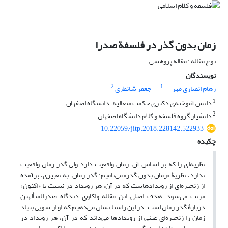
زمان بدون گذر در فلسفة صدرا
نوع مقاله : مقاله پژوهشی
نویسندگان
2
1
رهام انصاری مهر
جعفر شانظری
1
دانش آموخته‌ی دکتری حکمت متعالیه، دانشگاه اصفهان
2
دانشیار گروه فلسفه و کلام دانشگاه اصفهان
10.22059/jitp.2018.228142.522933
چکیده
نظریه‌ای را که بر اساس آن، زمان واقعیت دارد ولی گذر زمان واقعیت
ندارد، نظریۀ «زمان بدون گذر» می‌نامیم؛ گذر زمان، به تعبیری، برآمده
از زنجیره‌ای از رویدادهاست که در آن، هر رویداد در نسبت با «اکنون»
مرتب می‌شود. هدف اصلی این مقاله واکاوی دیدگاه صدرالمتألهین
دربارۀ گذر زمان است. در این راستا نشان می‌دهیم که او از سویی بنیاد
زمان را زنجیره‌ای عینی از رویدادها می‌داند که در آن، هر رویداد در