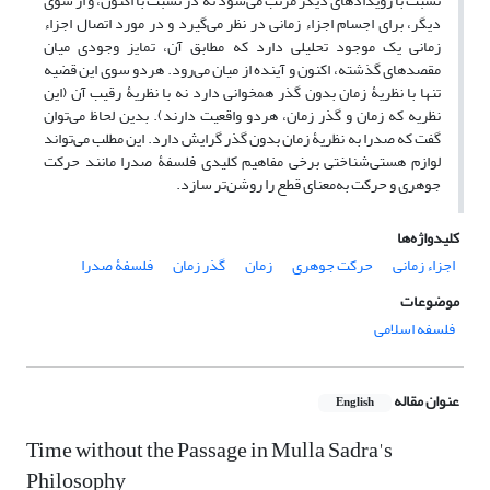
نسبت با رویدادهای دیگر مرتب می‌شود نه در نسبت با اکنون، و از سوی
دیگر، برای اجسام اجزاء زمانی در نظر می‌گیرد و در مورد اتصال اجزاء
زمانی یک موجود تحلیلی دارد که مطابق آن، تمایز وجودی میان
مقصدهای گذشته، اکنون و آینده از میان ‌می‌رود. هردو سوی این قضیه
تنها با نظریۀ زمان بدون گذر همخوانی دارد نه با نظریۀ رقیب آن (این
نظریه که زمان و گذر زمان، هردو واقعیت دارند). بدین لحاظ می‌توان
گفت که صدرا به نظریۀ زمان بدون گذر گرایش دارد. این مطلب می‌تواند
لوازم هستی‌شناختی برخی مفاهیم کلیدی فلسفۀ صدرا مانند حرکت
جوهری و حرکت به‌معنای قطع را روشن‌تر ‌سازد.
کلیدواژه‌ها
اجزاء زمانی
حرکت جوهری
زمان
گذر زمان
فلسفۀ صدرا
موضوعات
فلسفه اسلامی
عنوان مقاله
English
Time without the Passage in Mulla Sadra's
Philosophy