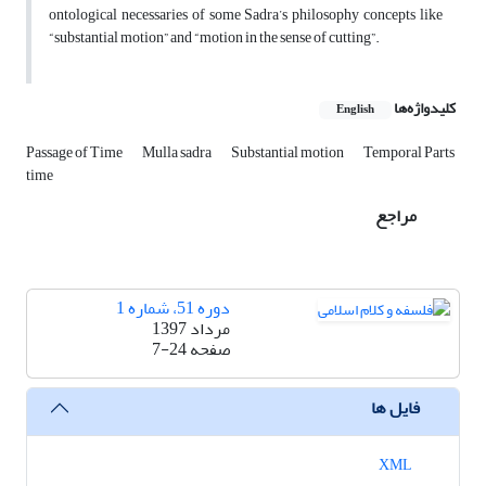
ontological necessaries of some Sadra’s philosophy concepts like
“substantial motion” and “motion in the sense of cutting”.
کلیدواژه‌ها
English
Passage of Time
Mulla sadra
Substantial motion
Temporal Parts
time
مراجع
دوره 51، شماره 1
مرداد 1397
صفحه
7-24
فایل ها
XML