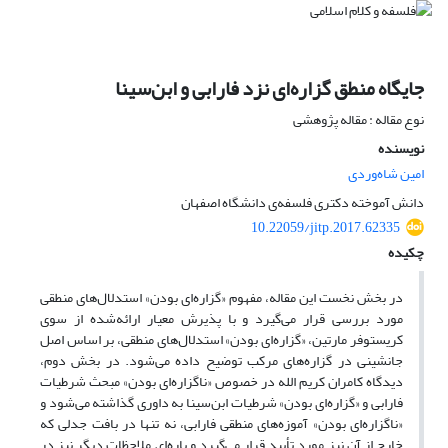
جایگاه منطق گزاره‌ای نزد فارابی و ابن‌سینا
نوع مقاله : مقاله پژوهشی
نویسنده
امین شاه‌وردی
دانش آموخته دکتری فلسفه‌ی دانشگاه اصفهان
10.22059/jitp.2017.62335
چکیده
در بخش نخست این مقاله، مفهوم «گزاره‌ای بودن» استدلال‌های منطقی
مورد بررسی قرار می‌گیرد و با پذیرش معیار ارائه‌شده از سوی
کریستوفر مارتین، «گزاره‌ای بودن» استدلال‌های منطقی، بر اساس اصل
جانشینی در گزاره‌های مرکب توضیح داده می‌شود. در بخش دوم،
دیدگاه کامران کریم الله در خصوص «ناگزاره‌ای بودن» مبحث شرطیات
فارابی و «گزاره‌ای بودن» شرطیات ابن‌سینا به داوری گذاشته می‌شود و
«ناگزاره‌ای بودن» آموزه‌های منطقی فارابی، نه تنها در بافت جدلی که
خارج از آن نیز مورد تأیید قرار می‌گیرد و پاره‌ای ملاحظات دیگر نیز در