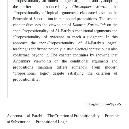
“Propositionality” attributed to logical arguments, and by adopting
the criterion introduced by
Christopher Martin
, the
“Propositionality” of logical arguments is elaborated based on the
Principle of Substitution in compound propositions. The second
chapter discusses the viewpoints of
Kamran Karimullah
on the
“non-Propositionality” of Al-Farabi’s conditional arguments and
“Propositionality” of Avicenna to reach a judgment. In this
approach, the “non-Propositionality” of Al-Farabi’s logical
teaching is confirmed not only in its dialectical context, but is also
confirmed beyond it. The chapter continues by showing that
Avicenna’s viewpoints on the conditional arguments and
propositions maintain differs somehow from modern
“propositional logic” despite satisfying the criterion of
propositionality.
کلیدواژه‌ها
English
Avicenna
al-Farabi
The Criterion of Propositionality
Principle
of Substitution
Propositional Logic