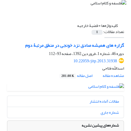
کلیدواژه‌ها =
قضیۀ خارجیه
تعداد مقالات:
1
گزاره های همیشه صادق نزد خونجی در منطق مرتبۀ دوم
دوره 46، شماره 1، فروردین 1392، صفحه
93-112
10.22059/jitp.2013.31938
اسداللّه فلاحی
مشاهده مقاله
اصل مقاله
281.08 K
مقالات آماده انتشار
شماره جاری
شماره‌های پیشین نشریه