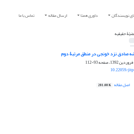
ای نویسندگان
داوری همتا
ارسال مقاله
تماس با ما
ضیّۀ حقیقیه
ه صادق نزد خونجی در منطق مرتبۀ دوم
93-112
10.22059/jit
اصل مقاله
281.08 K