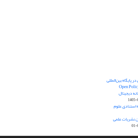
ر پایگاه بین‌المللی
Open Polic
انه دیجیتال
1405-
ارک نخست (Q1) پایگاه استنادی علوم
ون نشریات علمی