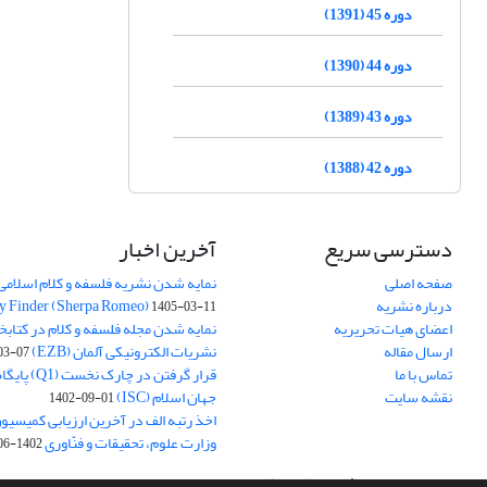
دوره 45 (1391)
دوره 44 (1390)
دوره 43 (1389)
دوره 42 (1388)
دسترسی سریع
آخرین اخبار
صفحه اصلی
نمایه شدن نشریه فلسفه و کلام اسلامی د
درباره نشریه
y Finder (Sherpa Romeo)
1405-03-11
اعضای هیات تحریریه
نمایه شدن مجله فلسفه و کلام در کتابخ
ارسال مقاله
نشریات الکترونیکی آلمان (EZB)
03-07
تماس با ما
قرار گرفتن در چ
نقشه سایت
جهان اسلام (ISC)
1402-09-01
اخذ رتبه الف در آخرین ارزیابی کمیسی
وزارت علوم، تحقیقات و فنّاوری
1402-06-01
سامانه مدیریت نشریات علمی.
طراحی و پیاده سازی از
سیناوب