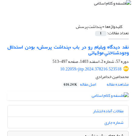
کلیدواژه‌ها =
پنداشت پرسش
تعداد مقالات:
1
نقد دیدگاه ویلیام رو در باب «پنداشت پرسش» بودن استدلال
وجودشناختیِ موجّهاتی‏
دوره 57، شماره 2، اسفند 1403، صفحه
497-513
10.22059/jitp.2024.378216.523518
محمدامین خدامرادی
مشاهده مقاله
اصل مقاله
616.24 K
مقالات آماده انتشار
شماره جاری
شماره‌های پیشین نشریه