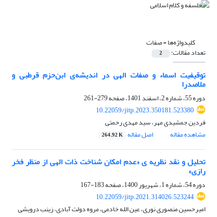
کلیدواژه‌ها =
صفات
تعداد مقالات:
2
توقیفیت اسماء و صفات الهی در اندیشه‌ی ابن‌حزم قرطبی و
ملاصدرا
دوره 55، شماره 2، اسفند 1401، صفحه
279-261
10.22059/jitp.2023.350181.523380
فردین جمشیدی مهر، سید مهدی رحمتی
مشاهده مقاله
اصل مقاله
264.92 K
تحلیل و نقد نظریه ی «عدم امکان شناخت ذات الهی از منظر فخر
رازی»
دوره 54، شماره 1، شهریور 1400، صفحه
183-167
10.22059/jitp.2021.314026.523244
امیرحسین منصوری نوری، عین الله خادمی، مروه دولت آبادی، زینب درویشی