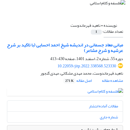
نویسنده =
ناهید قهرماندوست
تعداد مقالات:
1
مبانی معاد جسمانی در اندیشه شیخ احمد احسایی (با تاکید بر شرح
عرشیه و شرح مشاعر)
دوره 55، شماره 2، اسفند 1401، صفحه
430-413
10.22059/jitp.2022.338568.523330
ناهید قهرماندوست، محمد مهدی مشکاتی، مهدی گنجور
مشاهده مقاله
اصل مقاله
271 K
مقالات آماده انتشار
شماره جاری
شماره‌های پیشین نشریه