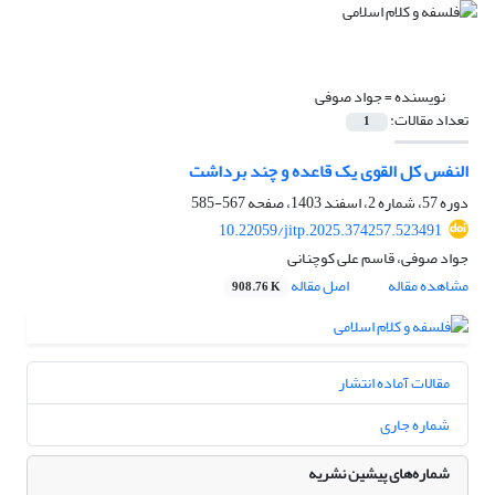
نویسنده =
جواد صوفی
تعداد مقالات:
1
النفس کل القوی‏ یک قاعده و چند برداشت
دوره 57، شماره 2، اسفند 1403، صفحه
567-585
10.22059/jitp.2025.374257.523491
جواد صوفی، قاسم علی کوچنانی
مشاهده مقاله
اصل مقاله
908.76 K
مقالات آماده انتشار
شماره جاری
شماره‌های پیشین نشریه