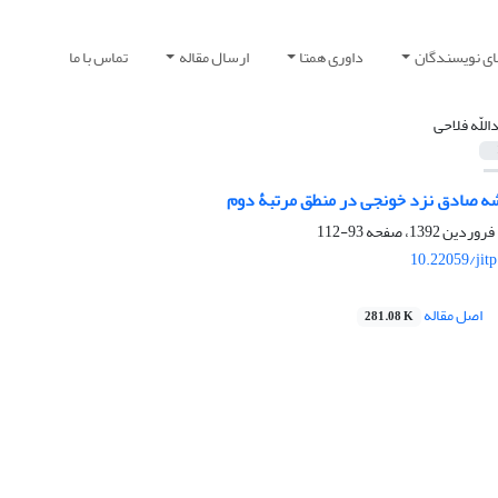
ای نویسندگان
داوری همتا
ارسال مقاله
تماس با ما
اللّه فلاحی
ه صادق نزد خونجی در منطق مرتبۀ دوم
93-112
10.22059/jit
اصل مقاله
281.08 K