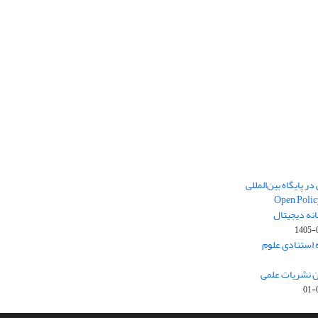
ر پایگاه بین‌المللی
Open Polic
انه دیجیتال
1405-
ارک نخست (Q1) پایگاه استنادی علوم
ون نشریات علمی