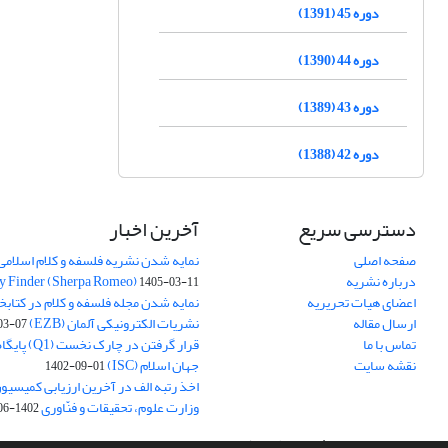
دوره 45 (1391)
دوره 44 (1390)
دوره 43 (1389)
دوره 42 (1388)
دسترسی سریع
آخرین اخبار
صفحه اصلی
نمایه شدن نشریه فلسفه و کلام اسلامی د
درباره نشریه
y Finder (Sherpa Romeo)
1405-03-11
اعضای هیات تحریریه
نمایه شدن مجله فلسفه و کلام در کتابخ
ارسال مقاله
نشریات الکترونیکی آلمان (EZB)
03-07
تماس با ما
قرار گرفتن در چ
نقشه سایت
جهان اسلام (ISC)
1402-09-01
اخذ رتبه الف در آخرین ارزیابی کمیسی
وزارت علوم، تحقیقات و فنّاوری
1402-06-01
سامانه مدیریت نشریات علمی.
طراحی و پیاده سازی از
سیناوب