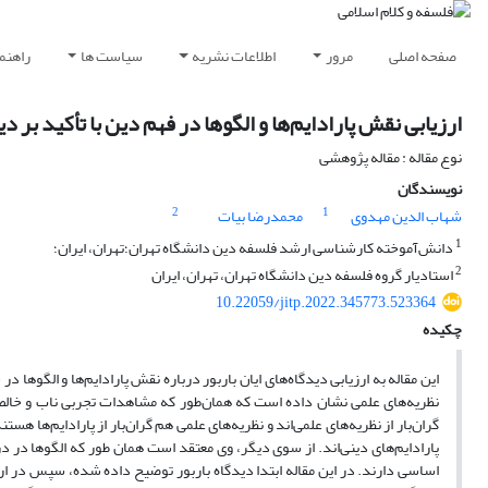
صفحه اصلی
مرور
اطلاعات نشریه
سیاست ها
راهنم
ارزیابی نقش پارادایم‌ها و الگوها در فهم دین با تأکید بر دید
نوع مقاله : مقاله پژوهشی
نویسندگان
2
1
شهاب الدین مهدوی
محمدرضا بیات
1
دانش‌آموخته کارشناسی ارشد فلسفه دین دانشگاه تهران؛تهران، ایران؛
2
استادیار گروه فلسفه دین دانشگاه تهران، تهران، ایران
10.22059/jitp.2022.345773.523364
چکیده
این مقاله به ارزیابی دیدگاه‌های ایان باربور درباره نقش پارادایم‌ها و الگوها
نظریه‌های علمی نشان داده است که همان‌طور که مشاهدات تجربی ناب و خالص 
گران‌بار از نظریه‌های علمی‌اند و نظریه‌های علمی هم گران‌بار از پارادایم‌ها هست
پارادایم‌های دینی‌اند. از سوی دیگر، وی معتقد است همان طور که الگوها در د
اساسی دارند. در این مقاله ابتدا دیدگاه باربور توضیح داده شده، سپس در ارزی