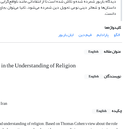
دیدگاه باربور شمرده شده و تلاش شده است تا از انتقاداتی مانند ناواقع‌گرایی و
داستان‌ها و شعائر دینی نوعی تحویل دین شمرده می‌شود، ثانیا می‌توان بجای تع
دانست.
کلیدواژه‌ها
الگو
پارادایم
فهم دین
ایان باربور
عنوان مقاله
English
 in the Understanding of Religion
نویسندگان
English
 Iran
چکیده
English
and understanding of religion. Based on Thomas Cohen's view about the role