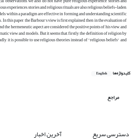
al observations, we also do not have pure religious experience, stories and
ous experiences, stories and religious rituals are also religious beliefs-laden,
odels within a paradigm are effective in forming and understanding scientific
 In this paper, the Barbour's view is first explained, then in the evaluation of
and the hermeneutic aspect are considered the positive points of his view, and
ic view and models. But it seems that, firstly, the definition of religion by
dly, it is possible to use religious theories instead of "religious beliefs" and
کلیدواژه‌ها
English
مراجع
دسترسی سریع
آخرین اخبار