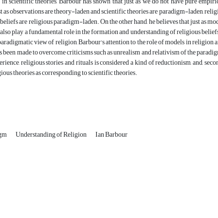
in scientific theories, Barbour has shown that just as we do not have pure empiric
just as observations are theory-laden and scientific theories are paradigm-laden, religi
 beliefs are religious paradigm-laden. On the other hand, he believes that just as m
 also play a fundamental role in the formation and understanding of religious beliefs.
 paradigmatic view of religion, Barbour's attention to the role of models in religion 
s been made to overcome criticisms such as unrealism and relativism of the paradigmat
rience, religious stories and rituals is considered a kind of reductionism, and, secon
gious theories as corresponding to scientific theories.
igm
Understanding of Religion
Ian Barbour