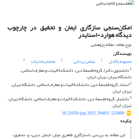
امکان‌سنجی سازگاری ایمان و تحقیق در چارچوب
دیدگاه هوارد-اسنایدر
نوع مقاله : مقاله پژوهشی
نویسندگان
3
2
1
محبوبه پاکدل
عباس یزدانی
محمدرضا بیات
1
دانشجوی دکترا، گروه فلسفۀ دین، دانشکدۀ الهیات و معارف اسلامی،
دانشگاه تهران، تهران، ایران.
2
استاد، گروه فلسفۀ دین، دانشکدۀ الهیات و معارف اسلامی، دانشگاه تهران،
تهران، ایران
3
دانشیار، گروه فلسفۀ دین، دانشکدۀ الهیات و معارف اسلامی، دانشگاه تهران،
تهران، ایران.
10.22059/jitp.2025.394811.523609
چکیده
این مقاله به بررسی ناسازگاری ظاهری میان «ایمان دینی» و «تحقیق»