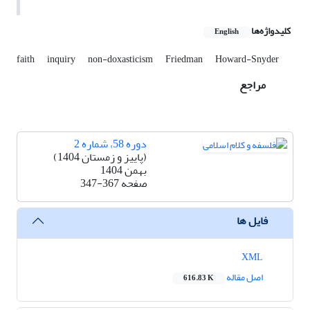
کلیدواژه‌ها
English
faith
inquiry
non-doxasticism
Friedman
Howard-Snyder
مراجع
دوره 58، شماره 2
(پاییز و زمستان 1404)
بهمن 1404
صفحه
347-367
فایل ها
XML
اصل مقاله
616.83 K