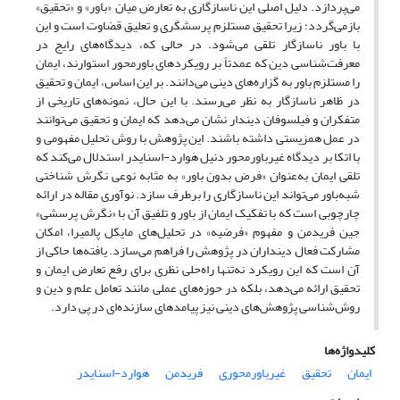
می‌پردازد. دلیل اصلی این ناسازگاری به تعارض میان «باور» و «تحقیق»
بازمی‌گردد؛ زیرا تحقیق مستلزم پرسشگری و تعلیق قضاوت است و این
با باور ناسازگار تلقی می‌شود. در حالی که، دیدگاه‌های رایج در
معرفت‌شناسی دین که عمدتاً بر رویکردهای باورمحور استوارند، ایمان
را مستلزم باور به گزاره‌های دینی می‌دانند. بر این اساس، ایمان و تحقیق
در ظاهر ناسازگار به نظر می‌رسند. با این حال، نمونه‌های تاریخی از
متفکران و فیلسوفان دیندار نشان می‌دهد که ایمان و تحقیق می‌توانند
در عمل همزیستی داشته باشند. این پژوهش با روش تحلیل مفهومی و
با اتکا بر دیدگاه غیرباورمحور دنیل هَوارد-اسنایدر استدلال می‌کند که
تلقی ایمان به‌عنوان «فرض بدون باور» به مثابه نوعی نگرش شناختی
شبه‌باور می‌تواند این ناسازگاری را برطرف سازد. نوآوری مقاله در ارائه
چارچوبی است که با تفکیک ایمان از باور و تلفیق آن با «نگرش پرسشی»
جین فریدمن و مفهوم «فرضیه» در تحلیل‌های مایکل پالمیرا، امکان
مشارکت فعال دینداران در پژوهش‌ را فراهم می‌سازد. یافته‌ها حاکی از
آن است که این رویکرد نه‌تنها راه‌حلی نظری برای رفع تعارض ایمان و
تحقیق ارائه می‌دهد، بلکه در حوزه‌های عملی مانند تعامل علم و دین و
روش‌شناسی پژوهش‌های دینی نیز پیامدهای سازنده‌ای در پی دارد.
کلیدواژه‌ها
ایمان
تحقیق
غیرباورمحوری
فریدمن
هَوارد-اسنایدر