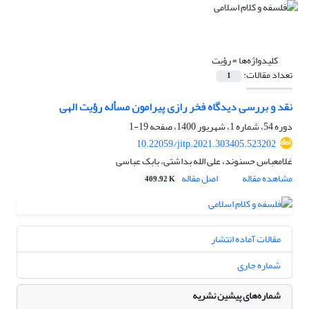
کلیدواژه‌ها =
رؤیت
تعداد مقالات:
1
نقد و بررسی دیدگاه فخر رازی پیرامون مسأله رؤیت الهی
دوره 54، شماره 1، شهریور 1400، صفحه
19-1
10.22059/jitp.2021.303405.523202
غلامعباس حسنوند، علی الله بداشتی، بابک عباسی
مشاهده مقاله
اصل مقاله
409.92 K
مقالات آماده انتشار
شماره جاری
شماره‌های پیشین نشریه