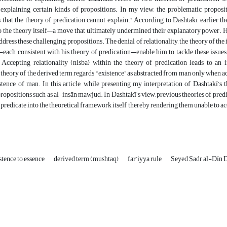
explaining certain kinds of propositions. In my view, the problematic propositio
 that the theory of predication cannot explain.” According to Dashtakī, earlier the
o the theory itself—a move that ultimately undermined their explanatory power. H
ddress these challenging propositions. The denial of relationality, the theory of the
—each consistent with his theory of predication—enable him to tackle these issue
 Accepting relationality (nisba) within the theory of predication leads to an i
theory of the derived term regards “existence” as abstracted from man only when actu
stence of man. In this article, while presenting my interpretation of Dashtakī’s
ropositions such as al-insān mawjud. In Dashtakī’s view, previous theories of pred
r predicate into the theoretical framework itself, thereby rendering them unable to a
istence to essence
derived term (mushtaq)
far‘iyya rule
Seyed Ṣadr al-Dīn 