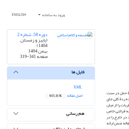
ورود به سامانه
ENGLISH
دوره 58، شماره 2
(پاییز و زمستان
1404)
بهمن 1404
صفحه
319-341
فایل ها
XML
یۀ حمل در سنت
اصل مقاله
615.11 K
ده ردۀ کلی جای
ات را از میان
به قرائتی خاص
هم رسانی
در خارج را در
قاله ضمن ارائه
ارجاع به این مقاله