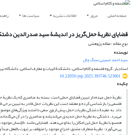
صفحه اصلی
مرور
اطلاعات نشریه
سیاست ها
راهنم
قضایای نظریۀ حمل‌گریز در اندیشۀ سید صدرالدین دشتک
نوع مقاله : مقاله پژوهشی
نویسنده
سید احمد حسینی سنگ چال
استادیار، گروه فلسفه و کلام اسلامی، دانشکدۀ الهیات و معارف اسلامی، دانشگاه تهران
10.22059/jitp.2025.393746.523601
چکیده
نظریۀ حمل عهده‌دار تبیین قضایای حملی است. بسته به عناصری که یک نظریۀ 
فلسفی را بازشناسی کرده و معتقد است این نظریات حمل قادر به تبیین برخی قضای
داد. به عقیدۀ دشتکی نظریات حمل پیش از وی سعی داشتند ویژگی‌های موضوع ی
می‌برد. دشتکی به نظریۀ حمل جدیدی می‌اندیشد و عناصری را در آن می‌گنجاند ت
همسو با نظریۀ حمل این امکان را به او می‌دهند. قضایایی مانند «الإنسان موج
پی می‌آورد؛ نظریۀ متعارف مشتق، انتزاع موجود را متوقف بر ثبوت بالفعل مبدأ و