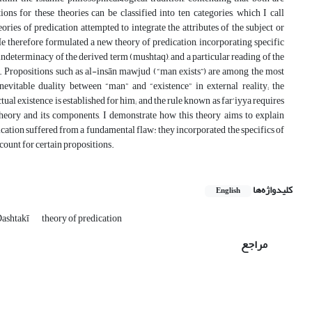
ns for these theories can be classified into ten categories, which I call
ories of predication attempted to integrate the attributes of the subject or
e therefore formulated a new theory of predication, incorporating specific
 indeterminacy of the derived term (mushtaq), and a particular reading of the
s. Propositions such as al-insān mawjud (“man exists”) are among the most
nevitable duality between “man” and “existence” in external reality; the
al existence is established for him; and the rule known as far‘iyya requires
 theory and its components, I demonstrate how this theory aims to explain
ication suffered from a fundamental flaw: they incorporated the specifics of
ccount for certain propositions.
کلیدواژه‌ها
English
Dashtakī
theory of predication
مراجع