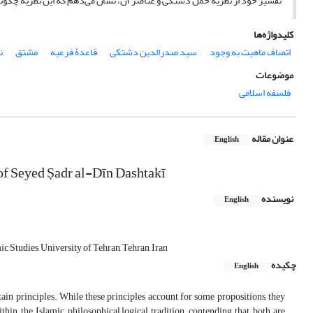
تفسیر خود از نظریۀ حمل دشتکی و عناصر آن، نشان می‌دهم که این نظریۀ چگونه 
کلیدواژه‌ها
اتصاف ماهیت به وجود
سید صدرالدین دشتکی
قاعدۀ فرعیه
مشتق
ن
موضوعات
فلسفه اسلامی
عنوان مقاله
English
 of Seyed Ṣadr al-Dīn Dashtakī
نویسنده
English
 Studies, University of Tehran, Tehran, Iran
چکیده
English
tain principles. While these principles account for some propositions, they
thin the Islamic philosophical–logical tradition, contending that both are