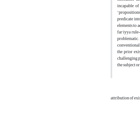
incapable of 
“propositions
predicate int
elements to a
far‘iyya rule
problematic.
conventional 
the prior exi
challenging p
the subject o
attribution of ex