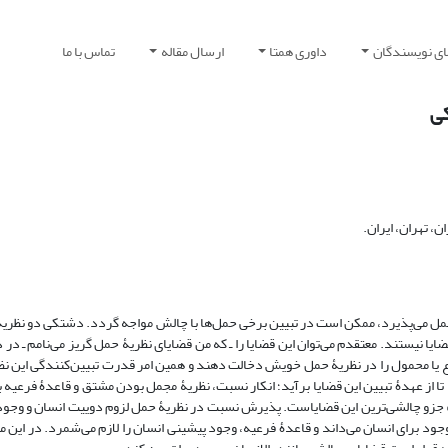
ای نویسندگان
داوری همتا
ارسال مقاله
تماس با ما
ی‏
، تهران، ایران.
حمل می‌پذیرد، ممکن است در تبیین برخی حمل‌ها با چالش مواجه گردد. دشتکی دو نظر
ا نیستند. معتقدم می‌توان این قضایا را ـ که من قضایای نظریۀ حمل گریز می‌نامم ـ در 
ا محمول را در نظریۀ حمل خویش دخالت دهند و همین امر قدرت تبیین‌کنندگی این نظری
ا از عهدۀ تبیین این قضایا برآید؛ انکار نسبت، نظریۀ مجمل بودن مشتق و قاعدۀ فرعیه 
ود» جزو چالشی‌ترین این قضایاست. پذیرش نسبت در نظریۀ حمل لزوم دوییت انسان و وجود 
جود برای انسان می‌داند و قاعدۀ فرعیه، وجود پیشینی انسان را لازم می‌شمرد. در این م