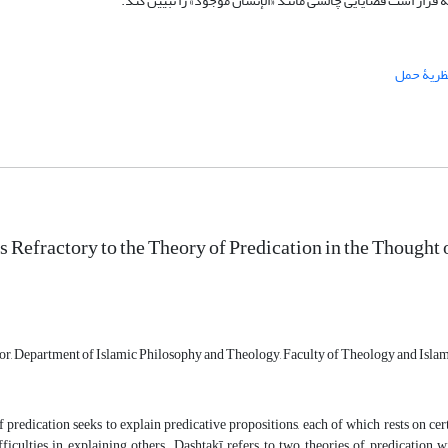
قرار است قضایایی چالشی مانند «الإنسان موجود» را تبیین کند.
ظریۀ حمل
s Refractory to the Theory of Predication in the Thought
or, Department of Islamic Philosophy and Theology, Faculty of Theology and Islamic
 predication seeks to explain predicative propositions, each of which rests on cer
ficulties in explaining others. Dashtakī refers to two theories of predication wi