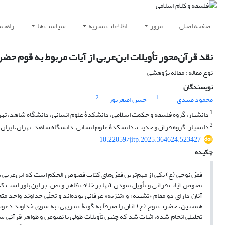
صفحه اصلی
مرور
اطلاعات نشریه
سیاست ها
راهنم
نقد قرآن‌محور تأویلات ابن‌عربی از آیات مربوط به قوم ح
نوع مقاله : مقاله پژوهشی
نویسندگان
2
1
محمود صیدی
حسن اصغرپور
1
دانشیار، گروه فلسفه و حکمت اسلامی، دانشکدۀ علوم انسانی، دانشگاه شاهد، تهرا
2
دانشیار، گروه قرآن و حدیث، دانشکدۀ علوم انسانی، دانشگاه شاهد، تهران، ایران.
10.22059/jitp.2025.364624.523427
چکیده
فصّ نوحی (ع) یکی از مهم‌ترین فصّ‌های کتاب فصوص الحکم است که ابن‌عربی در آ
نصوص آیات قرآنی و تأویل نمودن آنها بر خلاف ظاهر و نص، بر این باور است که 
آنان دارای دو مقام «تشبیه» و «تنزیه» عرفانی بوده‌اند و تجلّی خداوند واحد م
همچنین، حضرت نوح (ع) آنان را صرفاً به گونۀ «تنزیهی» به سوی خداوند دعوت
تحلیلی انجام شده، اثبات شد که چنین تأویلات طولی با نصوص و ظواهر قرآنی ساز