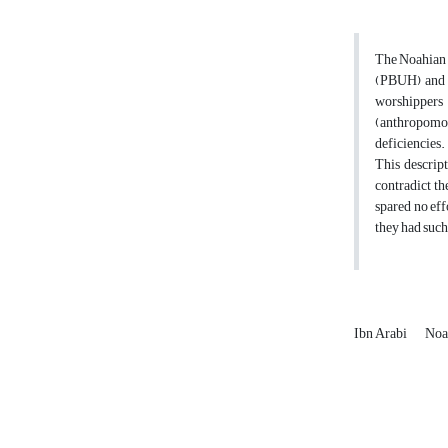
The Noahian c
(PBUH) and h
worshippers 
(anthropomor
deficiencies.
This descript
contradict th
spared no eff
they had such
Ibn Arabi
No