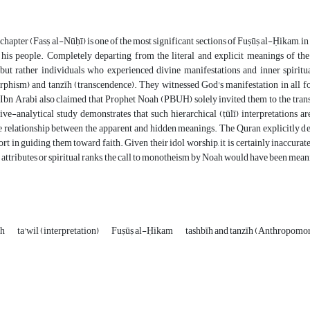
hapter (Fasṣ al-Nūḥī) is one of the most significant sections of Fuṣūṣ al-Ḥikam, i
is people. Completely departing from the literal and explicit meanings of the 
but rather individuals who experienced divine manifestations and inner spiritua
phism) and tanzīh (transcendence). They witnessed God's manifestation in all f
 Ibn Arabi also claimed that Prophet Noah (PBUH) solely invited them to the transc
ive-analytical study demonstrates that such hierarchical (ṭūlī) interpretations 
e relationship between the apparent and hidden meanings. The Quran explicitly des
ort in guiding them toward faith. Given their idol worship, it is certainly inaccurat
 attributes or spiritual ranks, the call to monotheism by Noah would have been mean
ah
ta'wil (interpretation)
Fuṣūṣ al-Ḥikam
tashbīh and tanzīh (Anthropomo