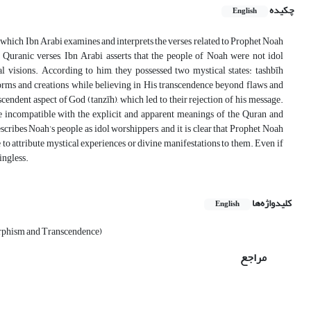
چکیده
English
n which Ibn Arabi examines and interprets the verses related to Prophet Noah
Quranic verses, Ibn Arabi asserts that the people of Noah were not idol
l visions. According to him, they possessed two mystical states: tashbīh
orms and creations while believing in His transcendence beyond flaws and
endent aspect of God (tanzīh), which led to their rejection of his message.
are incompatible with the explicit and apparent meanings of the Quran and
cribes Noah’s people as idol worshippers, and it is clear that Prophet Noah
e to attribute mystical experiences or divine manifestations to them. Even if
ingless.
کلیدواژه‌ها
English
rphism and Transcendence)
مراجع