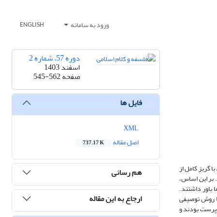
ورود به سامانه
ENGLISH
دوره 57، شماره 2
اسفند 1403
صفحه
545-562
فایل ها
XML
اصل مقاله
737.17 K
 گریزِ کامل از
هم رسانی
. بر این اساس،
ا باور داشتند.
ارجاع به این مقاله
با روش توصیفی
‌پرست بودند و