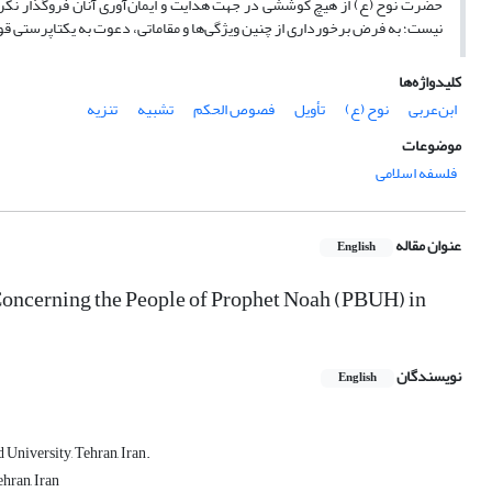
حضرت نوح (ع) از هیچ کوششی در جهت هدایت و ایمان‌آوری آنان فروگذار نکرده
نیست؛ به فرض برخورداری از چنین ویژگی‌ها و مقاماتی، دعوت به یکتاپرستی قو
کلیدواژه‌ها
ابن‌عربی
نوح (ع)
تأویل
فصوص الحکم
تشبیه
تنزیه
موضوعات
فلسفه اسلامی
عنوان مقاله
English
 Concerning the People of Prophet Noah (PBUH) in
نویسندگان
English
University, Tehran, Iran.
hran, Iran