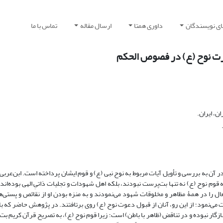
ای نویسندگان
داوری همتا
ارسال مقاله
تماس با ما
ضرت نوح (ع) در فصوص الحکم‏
ن، ایران.
ن به بررسی و تأویل آیات مربوط به نوح نبی (ع) و قوم ایشان پرداخته است. ابن‌عربی با
قوم نوح (ع) نه تنها بت‌پرست نبودند، بلکه اهل شهودات و تجلیات ذاتیِ الهی بوده‌اند
تعال را در همۀ مظاهر و مخلوقات شهود می‌نمودند و به منزه بودن او از نقائص و پستی‌ه
 می‌نمود؛ از این رو، آنان از قبول دعوت نوح (ع) روی برتافتند. در پژوهش حاضر که 
گار نبوده و در تناقض (ظاهر با باطن) است؛ زیرا قوم نوح (ع)، به تصریح قرآن کریم بت