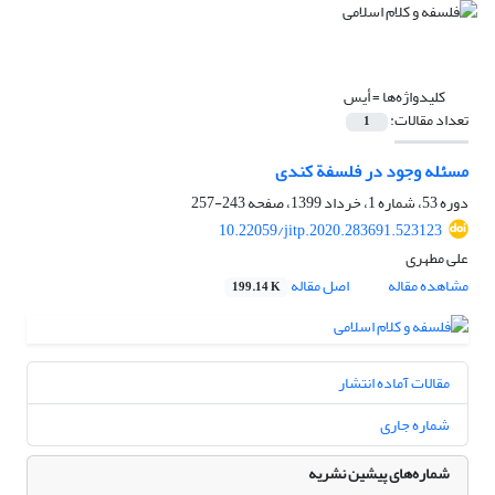
کلیدواژه‌ها =
أیس
تعداد مقالات:
1
مسئله وجود در فلسفة کندی
دوره 53، شماره 1، خرداد 1399، صفحه
243-257
10.22059/jitp.2020.283691.523123
علی مطهری
مشاهده مقاله
اصل مقاله
199.14 K
مقالات آماده انتشار
شماره جاری
شماره‌های پیشین نشریه