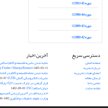
دوره 45 (1391)
دوره 44 (1390)
دوره 43 (1389)
دوره 42 (1388)
دسترسی سریع
آخرین اخبار
صفحه اصلی
نمایه شدن نشریه فلسفه و کلام اسلامی د
درباره نشریه
y Finder (Sherpa Romeo)
1405-03-11
اعضای هیات تحریریه
نمایه شدن مجله فلسفه و کلام در کتابخ
ارسال مقاله
نشریات الکترونیکی آلمان (EZB)
03-07
تماس با ما
قرار گرفتن در چ
نقشه سایت
جهان اسلام (ISC)
1402-09-01
اخذ رتبه الف در آخرین ارزیابی کمیسی
وزارت علوم، تحقیقات و فنّاوری
1402-06-01
سامانه مدیریت نشریات علمی.
طراحی و پیاده سازی از
سیناوب