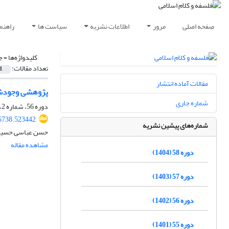
صفحه اصلی
مرور
اطلاعات نشریه
سیاست ها
راهنم
کلیدواژه‌ها =
ج
تعداد مقالات:
1
مقالات آماده انتشار
پژوهشی وجودشناس
شماره جاری
دوره 56، شماره 2، اسفند 1402، صفحه
66738.523442
شماره‌های پیشین نشریه
حسن عباسی حسین
مشاهده مقاله
دوره 58 (1404)
دوره 57 (1403)
دوره 56 (1402)
دوره 55 (1401)