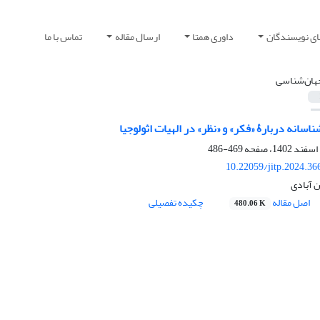
ای نویسندگان
داوری همتا
ارسال مقاله
تماس با ما
هان‌شناسی
انه دربارۀ «فکر» و «نظر» در الهیات اثولوجیا
469-486
10.22059/jitp.2024.3
 آبادی
اصل مقاله
چکیده تفصیلی
480.06 K