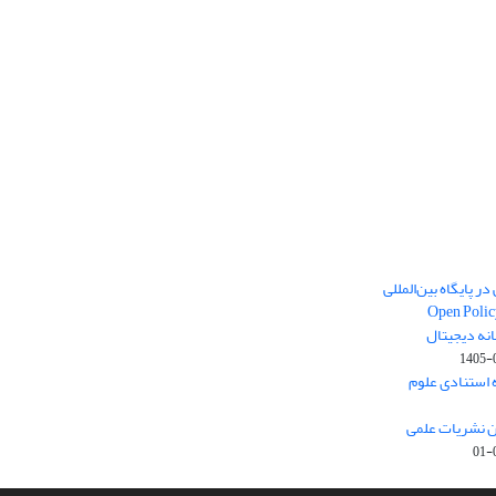
ر پایگاه بین‌المللی
Open Polic
انه دیجیتال
1405-
ارک نخست (Q1) پایگاه استنادی علوم
ون نشریات علمی