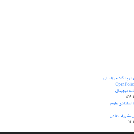
ر پایگاه بین‌المللی
Open Polic
انه دیجیتال
1405-
ارک نخست (Q1) پایگاه استنادی علوم
ون نشریات علمی