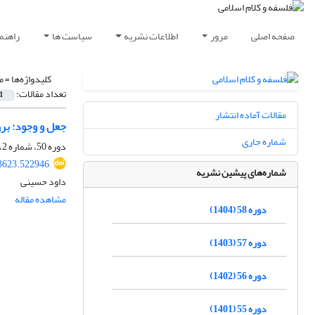
صفحه اصلی
مرور
اطلاعات نشریه
سیاست ها
راهنم
کلیدواژه‌ها =
م
تعداد مقالات:
1
مقالات آماده انتشار
جعل و وجود: بر
شماره جاری
دوره 50، شماره 2، آبان 1396، صفحه
33623.522946
شماره‌های پیشین نشریه
داود حسینی
مشاهده مقاله
دوره 58 (1404)
دوره 57 (1403)
دوره 56 (1402)
دوره 55 (1401)