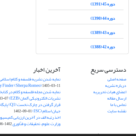
دوره 45 (1391)
دوره 44 (1390)
دوره 43 (1389)
دوره 42 (1388)
دسترسی سریع
آخرین اخبار
صفحه اصلی
نمایه شدن نشریه فلسفه و کلام اسلامی د
درباره نشریه
y Finder (Sherpa Romeo)
1405-03-11
اعضای هیات تحریریه
نمایه شدن مجله فلسفه و کلام در کتابخ
ارسال مقاله
نشریات الکترونیکی آلمان (EZB)
03-07
تماس با ما
قرار گرفتن در چ
نقشه سایت
جهان اسلام (ISC)
1402-09-01
اخذ رتبه الف در آخرین ارزیابی کمیسی
وزارت علوم، تحقیقات و فنّاوری
1402-06-01
سامانه مدیریت نشریات علمی.
طراحی و پیاده سازی از
سیناوب