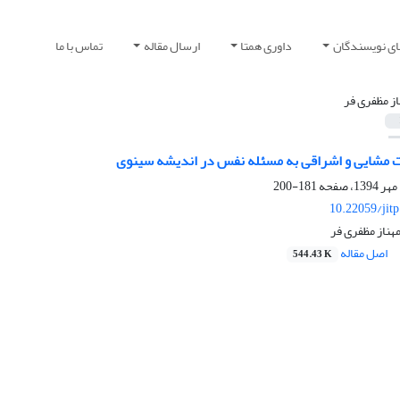
ای نویسندگان
داوری همتا
ارسال مقاله
تماس با ما
از مظفری فر
 مشایی و اشراقی به مسئله نفس در اندیشه سینوی
181-200
10.22059/jit
هناز مظفری فر
اصل مقاله
544.43 K