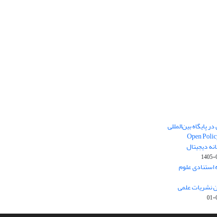
ر پایگاه بین‌المللی
Open Polic
انه دیجیتال
1405-
ارک نخست (Q1) پایگاه استنادی علوم
ون نشریات علمی