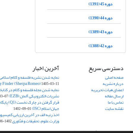
دوره 45 (1391)
دوره 44 (1390)
دوره 43 (1389)
دوره 42 (1388)
دسترسی سریع
آخرین اخبار
صفحه اصلی
نمایه شدن نشریه فلسفه و کلام اسلامی د
درباره نشریه
y Finder (Sherpa Romeo)
1405-03-11
اعضای هیات تحریریه
نمایه شدن مجله فلسفه و کلام در کتابخ
ارسال مقاله
نشریات الکترونیکی آلمان (EZB)
03-07
تماس با ما
قرار گرفتن در چ
نقشه سایت
جهان اسلام (ISC)
1402-09-01
اخذ رتبه الف در آخرین ارزیابی کمیسی
وزارت علوم، تحقیقات و فنّاوری
1402-06-01
سامانه مدیریت نشریات علمی.
طراحی و پیاده سازی از
سیناوب