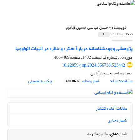
نویسنده =
حسن عباسی حسین آبادی
تعداد مقالات:
1
پژوهشی وجودشناسانه دربارۀ «فکر» و «نظر» در الهیات اثولوجیا
دوره 56، شماره 2، اسفند 1402، صفحه
469-486
10.22059/jitp.2024.366738.523442
حسن عباسی حسین آبادی
مشاهده مقاله
اصل مقاله
چکیده تفصیلی
480.06 K
مقالات آماده انتشار
شماره جاری
شماره‌های پیشین نشریه