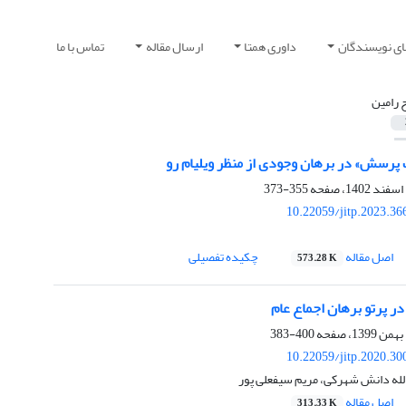
ای نویسندگان
داوری همتا
ارسال مقاله
تماس با ما
 رامین
 پرسش» در برهان وجودی از منظر ویلیام رو
355-373
10.22059/jitp.2023.3
اصل مقاله
چکیده تفصیلی
573.28 K
ر پرتو برهان اجماع عام
400-383
10.22059/jitp.2020.3
لله دانش شهرکی، مریم سیفعلی پور
اصل مقاله
313.33 K