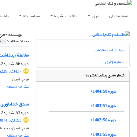
صفحه اصلی
مرور
اطلاعات نشریه
سیاست ها
راهنم
نویسنده =
فرح
تعداد مقالات:
2
مقالات آماده انتشار
مغالطۀ «پنداشت
شماره جاری
دوره 56، شماره 2، اسفند 1402، صفحه
66229.523437
شماره‌های پیشین نشریه
فرح رامین
مشاهده مقاله
دوره 58 (1404)
صدق خداباوری د
دوره 57 (1403)
دوره 53، شماره 2، بهمن 1399، صفحه
دوره 56 (1402)
00074.523193
فرح رامین، حبیب ا
دوره 55 (1401)
مشاهده مقاله