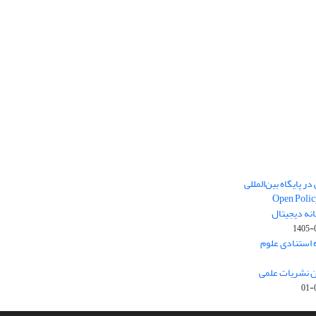
ر پایگاه بین‌المللی
Open Polic
انه دیجیتال
1405-
ارک نخست (Q1) پایگاه استنادی علوم
ون نشریات علمی