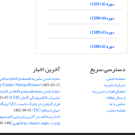
دوره 45 (1391)
دوره 44 (1390)
دوره 43 (1389)
دوره 42 (1388)
دسترسی سریع
آخرین اخبار
صفحه اصلی
نمایه شدن نشریه فلسفه و کلام اسلامی د
درباره نشریه
y Finder (Sherpa Romeo)
1405-03-11
اعضای هیات تحریریه
نمایه شدن مجله فلسفه و کلام در کتابخ
ارسال مقاله
نشریات الکترونیکی آلمان (EZB)
03-07
تماس با ما
قرار گرفتن در چ
نقشه سایت
جهان اسلام (ISC)
1402-09-01
اخذ رتبه الف در آخرین ارزیابی کمیسی
وزارت علوم، تحقیقات و فنّاوری
1402-06-01
سامانه مدیریت نشریات علمی.
طراحی و پیاده سازی از
سیناوب